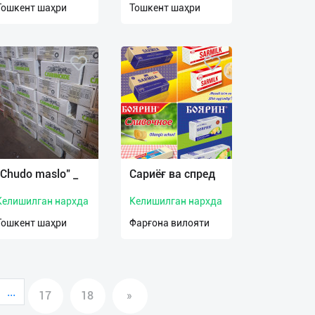
Тошкент шаҳри
Тошкент шаҳри
"Chudo maslo" _
Сариёғ ва спред
Келишилган нархда
Келишилган нархда
Тошкент шаҳри
Фарғона вилояти
...
17
18
»