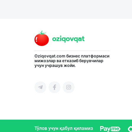
Oziqovqat.com
бизнес платформаси
мижозлар ва етказиб берувчилар
учун учрашув жойи.
Тўлов учун қабул қиламиз