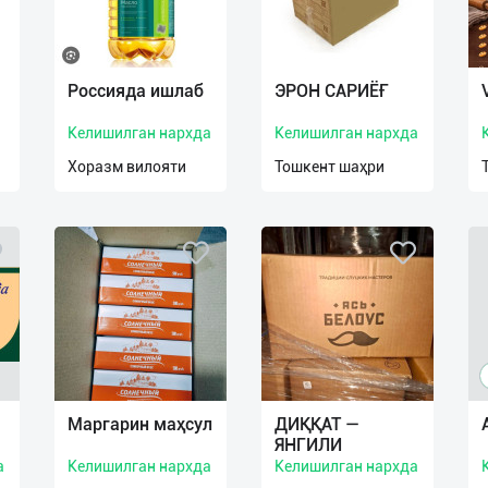
Россияда ишлаб
ЭРОН САРИЁҒ
Келишилган нархда
Келишилган нархда
Хоразм вилояти
Тошкент шаҳри
а
Маргарин маҳсул
ДИҚҚАТ —
ЯНГИЛИ
а
Келишилган нархда
Келишилган нархда