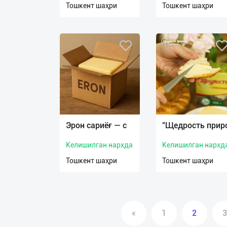
Тошкент шаҳри
Тошкент шаҳри
О
нас
Техническая
поддержка
Поделиться
приложением
Эрон сариёғ — с
"Щедрость прир
Выход
о
Келишилган нархда
Келишилган нархд
Тошкент шаҳри
Тошкент шаҳри
«
1
2
3