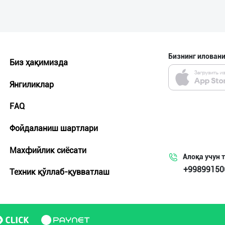
Бизнинг иловани
Биз ҳақимизда
Янгиликлар
FAQ
Фойдаланиш шартлари
Махфийлик сиёсати
Алоқа учун 
+99899150
Техник қўллаб-қувватлаш