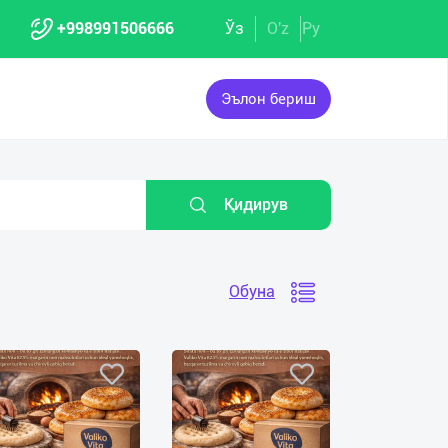
+998991506666
Ўз
O'z
Ру
Эълон бериш
Қидирув
Обуна