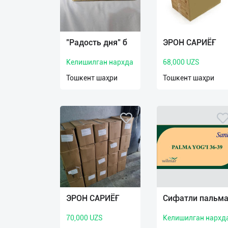
Язык
"Радость дня" б
ЭРОН САРИЁҒ
Личные
данные
Келишилган нархда
68,000 UZS
Тошкент шаҳри
Тошкент шаҳри
Новости
2
Чаты
История
реферальных
переходов
Условия
использования
ЭРОН САРИЁҒ
Сифатли пальм
FAQ
70,000 UZS
Келишилган нархд