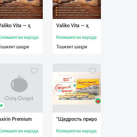
Valiko Vita — ҳ
Valiko Vita — ҳ
Келишилган нархда
Келишилган нархда
Тошкент шаҳри
Тошкент шаҳри
Axirin Premium
"Щедрость приро
Келишилган нархда
Келишилган нархда