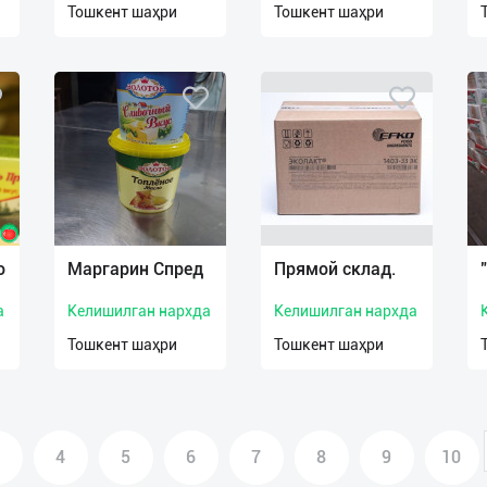
Тошкент шаҳри
Тошкент шаҳри
о
Маргарин Спред
Прямой склад.
а
Келишилган нархда
Келишилган нархда
Тошкент шаҳри
Тошкент шаҳри
4
5
6
7
8
9
10