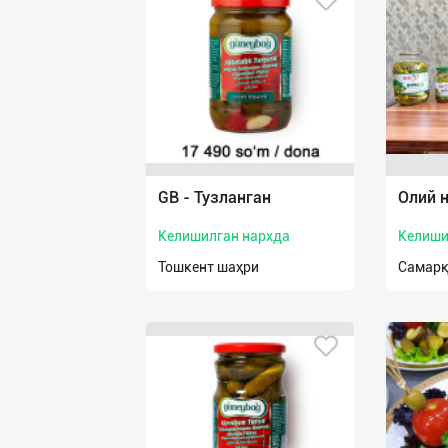
GB - Тузланган
Олий 
Келишилган нархда
Келиши
Тошкент шаҳри
Самарқ