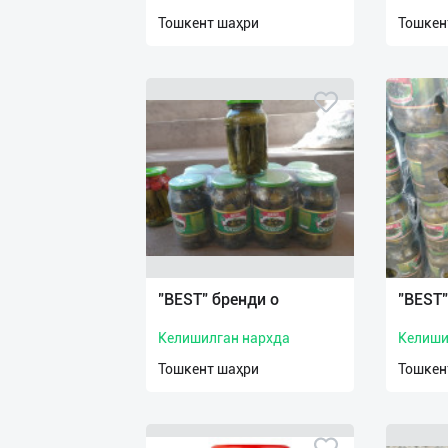
нас
Тошкент шаҳри
Тошкен
Техническая
поддержка
Поделиться
приложением
Выход
о
"BEST" бренди о
"BEST"
Келишилган нархда
Келиши
Тошкент шаҳри
Тошкен