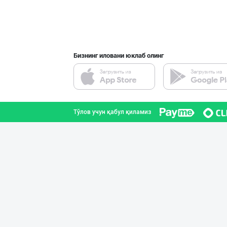
Бизнинг иловани юклаб олинг
Тўлов учун қабул қиламиз