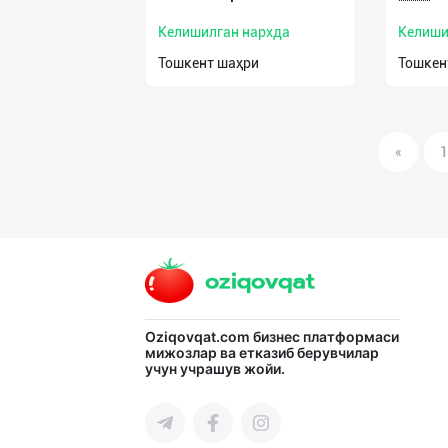
Келишилган нархда
Келиши
Тошкент шаҳри
Тошкен
«
1
Oziqovqat.com
бизнес платформаси
мижозлар ва етказиб берувчилар
учун учрашув жойи.