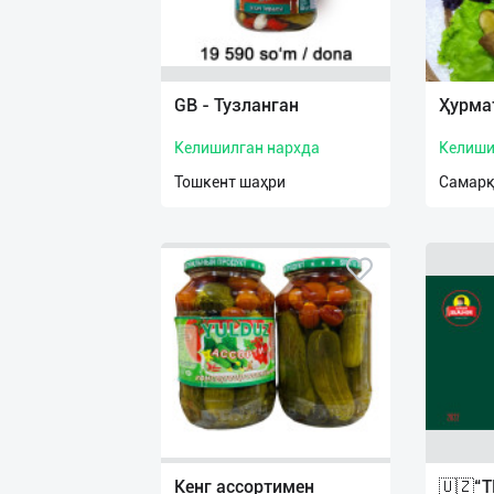
GB - Тузланган
Ҳурма
Келишилган нархда
Келиши
Тошкент шаҳри
Самарқ
Кенг ассортимен
🇺🇿“