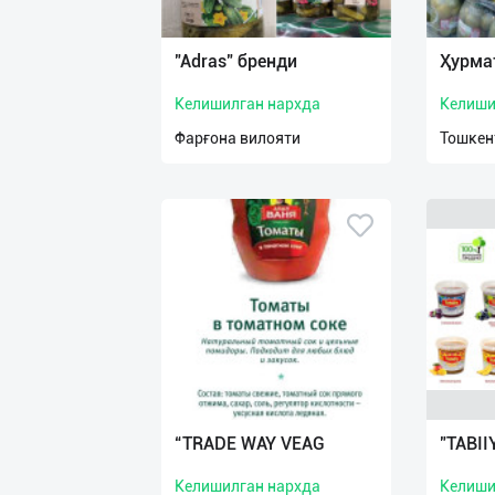
Язык
Личные
"Adras" бренди
Ҳурма
данные
Келишилган нархда
Келиши
Новости
Фарғона вилояти
Тошкен
2
Чаты
История
реферальных
переходов
Условия
использования
FAQ
“TRADE WAY VEAG
"TABII
Келишилган нархда
Келиши
О