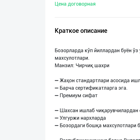
Цена договорная
нас
Техническая
поддержка
Краткое описание
Поделиться
Бозорларда кўп йиллардан буён ўз 
приложением
махсулотлари.
Манзил: Чирчиқ шахри
Выход
о
➖ Жаҳон стандартлари асосида ишл
➖ Барча сертификатларга эга.
➖ Премиум сифат
➖ Шахсан ишлаб чиқарувчилардан с
➖ Улгуржи нархларда
➖ Бозордаги бошқа махсулотлари 