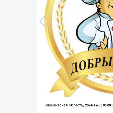
Язык
Личные
данные
Новости
2
Чаты
История
реферальных
переходов
Условия
использования
FAQ
Ташкентская область,
2024-12-08 06:00:0
О