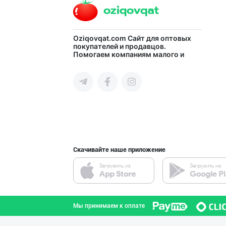
Oziqovqat.com
Сайт для оптовых
Бозорларда кўп
покупателей и продавцов.
Помогаем компаниям малого и
среднего бизнеса Узбекистана и
Ташкентская область
СНГ быстро найти лучших
поставщиков и новых клиентов,
продвигать свою продукцию в
интернете.
'Po Puti Sendvi
город Ташкент
Скачивайте наше приложение
Чирчиқ шаҳрида
Ташкентская область
Мы принимаем к оплате