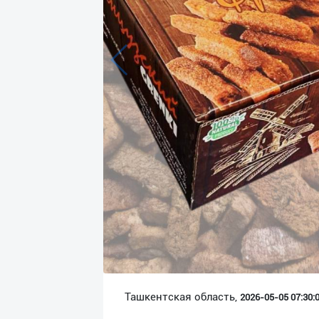
Язык
Личные
данные
Новости
2
Чаты
История
реферальных
переходов
Условия
использования
FAQ
Ташкентская область,
2026-05-05 07:30:0
О