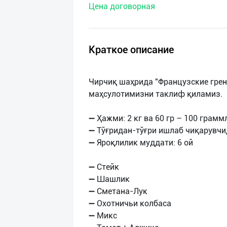
Цена договорная
нас
Техническая
поддержка
Краткое описание
Поделиться
Чирчиқ шаҳрида "Французские грен
приложением
маҳсулотимизни таклиф қиламиз.
Выход
➖ Ҳажми: 2 кг ва 60 гр – 100 грам
о
➖ Тўғридан-тўғри ишлаб чиқарувч
➖ Яроқлилик муддати: 6 ой
➖ Стейк
➖ Шашлик
➖ Сметана-Лук
➖ Охотничьи колбаса
➖ Микс