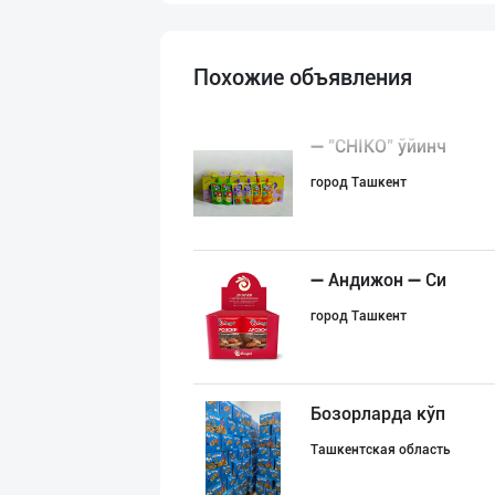
Похожие объявления
➖ "CHIKO" ўйинч
город Ташкент
➖ Андижон ➖ Си
город Ташкент
Бозорларда кўп
Ташкентская область