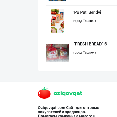
'Po Puti Sendvi
город Ташкент
"FRESH BREAD" б
город Ташкент
Бозорларда кўп
Ташкентская область
Бизнинг корхона
Oziqovqat.com
Сайт для оптовых
покупателей и продавцов.
Помогаем компаниям малого и
город Ташкент