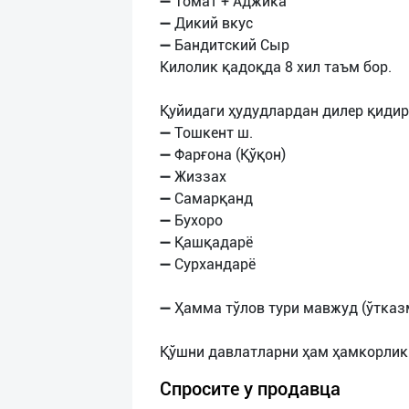
➖ Томат + Аджика
➖ Дикий вкус
➖ Бандитский Сыр
Килолик қадоқда 8 хил таъм бор.
Қуйидаги ҳудудлардан дилер қиди
➖ Тошкент ш.
➖ Фарғона (Қўқон)
➖ Жиззах
➖ Самарқанд
➖ Бухоро
➖ Қашқадарё
➖ Сурхандарё
➖ Ҳамма тўлов тури мавжуд (ўтказм
Спросите у продавца