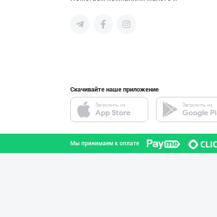
среднего бизнеса Узбекистана и
СНГ быстро найти лучших
поставщиков и новых клиентов,
продвигать свою продукцию в
интернете.
"Buhanka" нонин
город Ташкент
Скачивайте наше приложение
Фирма "SNACK MI
город Ташкент
Мы принимаем к оплате
Чирчиқ шаҳрида
Ташкентская область
"Shahzod Maishe