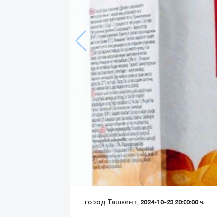
Язык
Личные
данные
Новости
2
Чаты
История
реферальных
переходов
Условия
использования
FAQ
город Ташкент,
2024-10-23 20:00:00 ч.
О