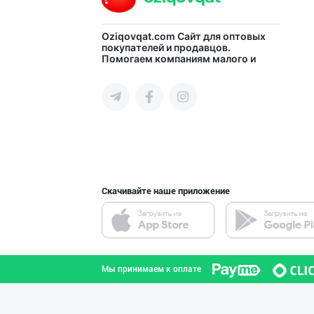
➖ "CHIKO" ўйинч
Oziqovqat.com
Сайт для оптовых
покупателей и продавцов.
Помогаем компаниям малого и
город Ташкент
среднего бизнеса Узбекистана и
СНГ быстро найти лучших
поставщиков и новых клиентов,
продвигать свою продукцию в
интернете.
“Braibanti” бре
Ташкентская область
Скачивайте наше приложение
Чирчиқ шаҳрида
Ташкентская область
Мы принимаем к оплате
"FRESH BREAD" б
город Ташкент