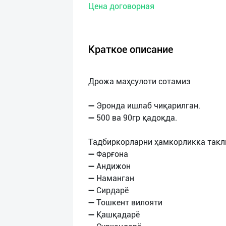
Цена договорная
нас
Техническая
поддержка
Краткое описание
Поделиться
Дрожа маҳсулоти сотамиз
приложением
➖ Эронда ишлаб чиқарилган.
Выход
➖ 500 ва 90гр қадоқда.
о
Тадбиркорларни ҳамкорликка такл
➖ Фарғона
➖ Андижон
➖ Наманган
➖ Сирдарё
➖ Тошкент вилояти
➖ Қашқадарё