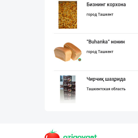
Бизнинг корхона
город Ташкент
"Buhanka" нонин
город Ташкент
Чирчиқ шаҳрида
Ташкентская область
Тўғридан-тўғри
город Ташкент