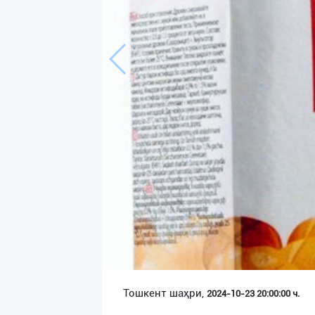
Язык
Личные
данные
Новости
2
Чаты
История
реферальных
переходов
Условия
использования
FAQ
Тошкент шаҳри,
2024-10-23 20:00:00 ч.
О