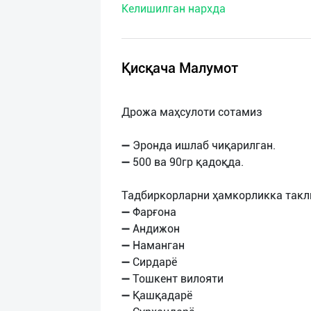
Келишилган нархда
нас
Техническая
поддержка
Қисқача Малумот
Поделиться
Дрожа маҳсулоти сотамиз
приложением
➖ Эронда ишлаб чиқарилган.
Выход
➖ 500 ва 90гр қадоқда.
о
Тадбиркорларни ҳамкорликка такл
➖ Фарғона
➖ Андижон
➖ Наманган
➖ Сирдарё
➖ Тошкент вилояти
➖ Қашқадарё