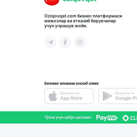
Oziqovqat.com
бизнес платформаси
Ҳалол Савдо, Си
мижозлар ва етказиб берувчилар
учун учрашув жойи.
Тошкент шаҳри
Тўғридан-тўғри
Тошкент шаҳри
Бизнинг иловани юклаб олинг
“Braibanti” бре
Тошкент вилояти
Тўлов учун қабул қиламиз
'Po Puti Sendvi