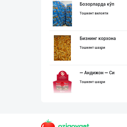
Бозорларда кўп
Тошкент вилояти
Бизнинг корхона
Тошкент шаҳри
➖ Андижон ➖ Си
Тошкент шаҳри
"Cornus" ва "Fr
Тошкент шаҳри