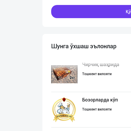
Қў
Шунга ўхшаш эълонлар
Чирчиқ шаҳрида
Тошкент вилояти
Бозорларда кўп
Тошкент вилояти