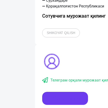
➖ Сурхандарё
Сотувчига мурожаат қилинг
SHIKOYAT QILISH
Телеграм орқали мурожаат қил
Хабар ёзинг