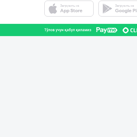
Тўлов учун қабул қиламиз