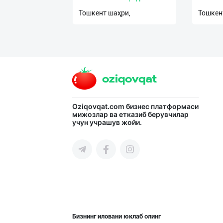
Тошкент шаҳри,
Тошкен
Oziqovqat.com
бизнес платформаси
мижозлар ва етказиб берувчилар
учун учрашув жойи.
Бизнинг иловани юклаб олинг