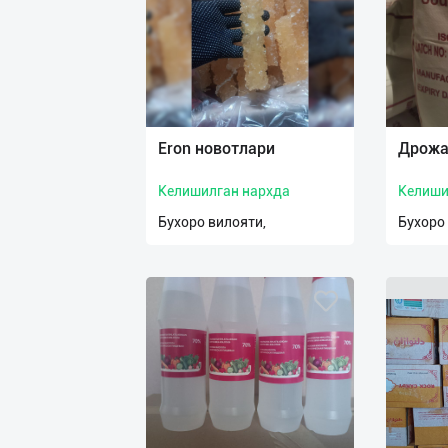
нас
Техническая
поддержка
Поделиться
Eron новотлари
Дрожа
приложением
Келишилган нархда
Келиши
Выход
Бухоро вилояти,
Бухоро
о