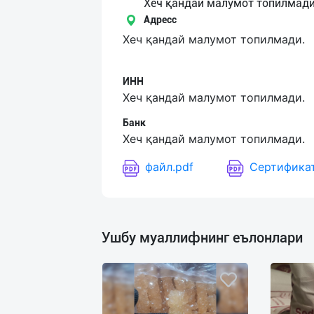
Язык
Хеч қандай малумот топилмади
Адресс
Личные
Хеч қандай малумот топилмади.
данные
ИНН
Новости
Хеч қандай малумот топилмади.
2
Чаты
Банк
Хеч қандай малумот топилмади.
История
файл.pdf
Сертификат
реферальных
переходов
Условия
Ушбу муаллифнинг еълонлари
использования
FAQ
О