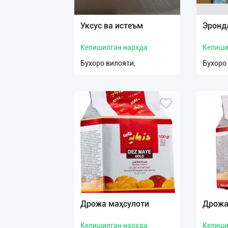
Уксус ва истеъм
Эронд
Келишилган нархда
Келиши
Бухоро вилояти,
Бухоро
Дрожа маҳсулоти
Дрожа
Келишилган нархда
Келиши