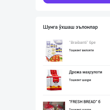
Шунга ўхшаш эълонлар
“Braibanti” бре
Тошкент вилояти
Дрожа маҳсулоти
Тошкент шаҳри
"FRESH BREAD" б
Тошкент шаҳри