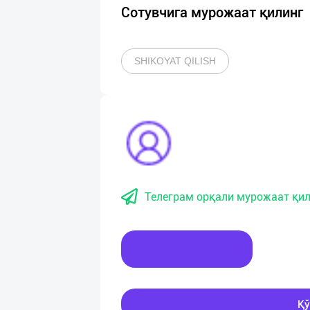
Сотувчига мурожаат қилинг
SHIKOYAT QILISH
Телеграм орқали мурожаат қил
Хабар ёзинг
Қў