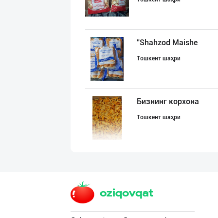
"Shahzod Maishe
Тошкент шаҳри
Бизнинг корхона
Тошкент шаҳри
Россия уни сота
Тошкент шаҳри