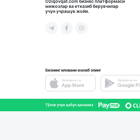
➖ Андижон ➖ Си
Oziqovqat.com
бизнес платформаси
мижозлар ва етказиб берувчилар
учун учрашув жойи.
Тошкент шаҳри
"Buhanka" нонин
Тошкент шаҳри
Бизнинг иловани юклаб олинг
Ҳалол Савдо, Си
Тошкент шаҳри
Тўлов учун қабул қиламиз
Тўғридан-тўғри
Тошкент шаҳри