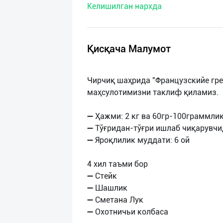
Келишилган нархда
нас
Техническая
поддержка
Қисқача Малумот
Поделиться
Чирчиқ шаҳрида "Французскийе гр
приложением
маҳсулотимизни таклиф қиламиз.
Выход
➖ Ҳажми: 2 кг ва 60гр-100граммли
о
➖ Тўғридан-тўғри ишлаб чиқарувч
➖ Яроқлилик муддати: 6 ой
4 хил таъми бор
➖ Стейк
➖ Шашлик
➖ Сметана Лук