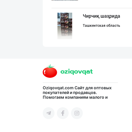
Чирчиқ шаҳрида
Ташкентская область
"Shahzod Maishe
город Ташкент
Бозорларда кўп
Oziqovqat.com
Сайт для оптовых
покупателей и продавцов.
Помогаем компаниям малого и
Ташкентская область
среднего бизнеса Узбекистана и
СНГ быстро найти лучших
поставщиков и новых клиентов,
продвигать свою продукцию в
интернете.
Тўғридан-тўғри