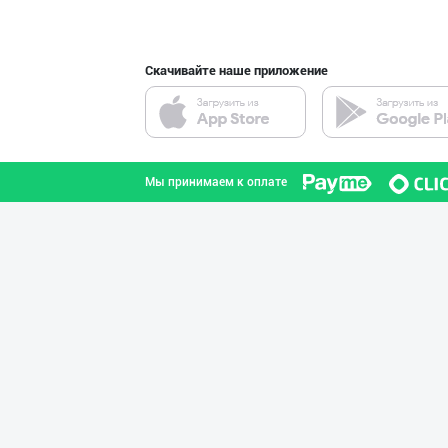
город Ташкент
Скачивайте наше приложение
Дрожа маҳсулоти
город Ташкент
Мы принимаем к оплате
Бозорларда кўп
Ташкентская область
Фирма "SNACK MI
город Ташкент