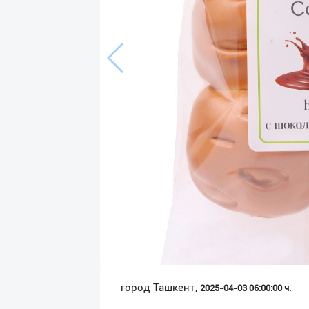
Язык
Личные
данные
Новости
2
Чаты
История
реферальных
переходов
Условия
использования
FAQ
город Ташкент,
2025-04-03 06:00:00 ч.
О