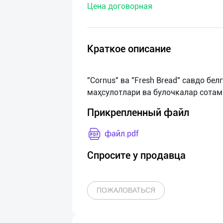
Цена договорная
нас
Техническая
поддержка
Краткое описание
Поделиться
"Cornus" ва "Fresh Bread" савдо б
приложением
Выход
Прикрепленный файл
о
файл.pdf
Спросите у продавца
ПОЖАЛОВАТЬСЯ