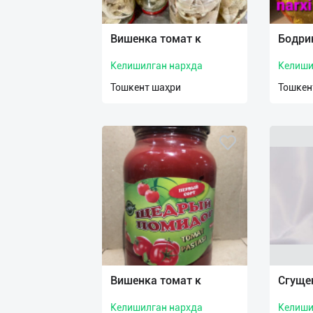
Язык
Личные
Вишенка томат к
Бодри
данные
Келишилган нархда
Келиши
Новости
Тошкент шаҳри
Тошкен
2
Чаты
История
реферальных
переходов
Условия
использования
FAQ
Вишенка томат к
Сгуще
Келишилган нархда
Келиши
О