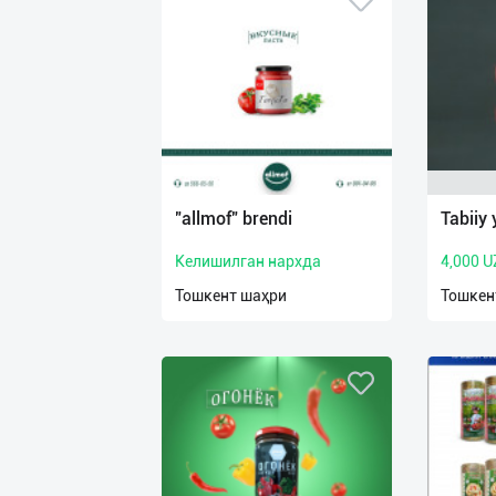
"allmof" brendi
Tabiiy y
Келишилган нархда
4,000 U
Тошкент шаҳри
Тошкен