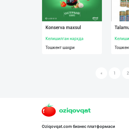
Кonserva maxsul
Talamu
Келишилган нархда
Келиши
Тошкент шаҳри
Тошкен
«
1
2
Oziqovqat.com
бизнес платформаси