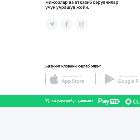
мижозлар ва етказиб берувчилар
учун учрашув жойи.
Бизнинг иловани юклаб олинг
Тўлов учун қабул қиламиз