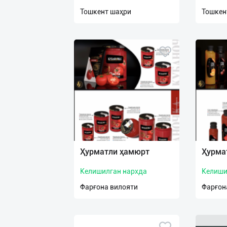
нас
Тошкент шаҳри
Тошкен
Техническая
поддержка
Поделиться
приложением
Выход
о
Ҳурматли ҳамюрт
Ҳурма
Келишилган нархда
Келиши
Фарғона вилояти
Фарғон