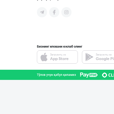
Бизнинг иловани юклаб олинг
Тўлов учун қабул қиламиз