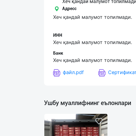
Язык
Хеч қандай малумот топилмади
Адресс
Личные
Хеч қандай малумот топилмади.
данные
ИНН
Новости
Хеч қандай малумот топилмади.
2
Чаты
Банк
Хеч қандай малумот топилмади.
История
файл.pdf
Сертификат
реферальных
переходов
Условия
Ушбу муаллифнинг еълонлари
использования
FAQ
О