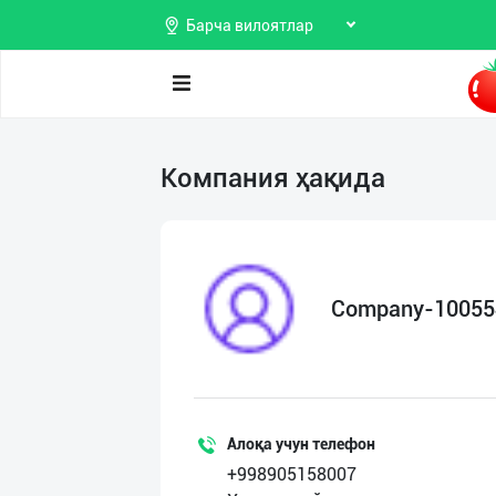
Барча вилоятлар
Поиск
Компания ҳақида
Мои
объявления
Продаю
Избранные
Покупаю
Company-10055
Мой
Предоставляю
баланс
услуги
Мои
подписки
Алоқа учун телефон
+998905158007