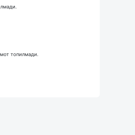
илмади.
умот топилмади.