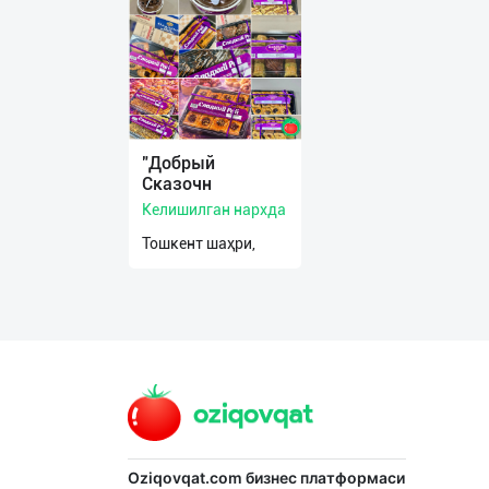
О
нас
Техническая
поддержка
"Добрый
Сказочн
Поделиться
Келишилган нархда
приложением
Тошкент шаҳри,
Выход
о
Oziqovqat.com
бизнес платформаси