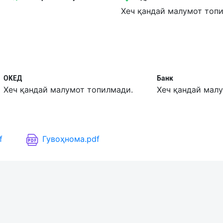
Хеч қандай малумот топ
ОКЕД
Банк
Хеч қандай малумот топилмади.
Хеч қандай мал
f
Гувоҳнома.pdf