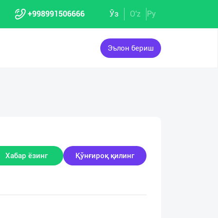
+998991506666
Ўз
O'z
Ру
Эълон бериш
Хабар ёзинг
Қўнғироқ қилинг