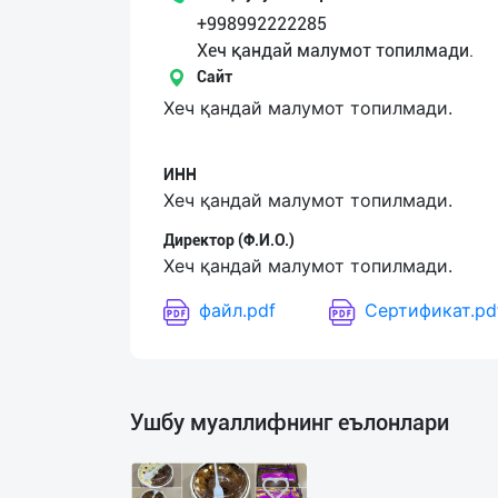
+998992222285
Язык
Хеч қандай малумот топилмади.
Сайт
Личные
Хеч қандай малумот топилмади.
данные
ИНН
Новости
Хеч қандай малумот топилмади.
2
Чаты
Директор (Ф.И.О.)
Хеч қандай малумот топилмади.
История
файл.pdf
Сертификат.pd
реферальных
переходов
Условия
Ушбу муаллифнинг еълонлари
использования
FAQ