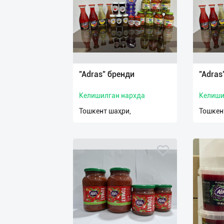
нас
Техническая
поддержка
Поделиться
"Adras" бренди
"Adras
приложением
Келишилган нархда
Келиши
Выход
Тошкент шаҳри,
Тошкен
о