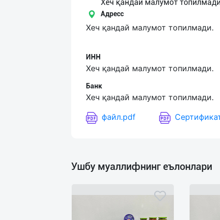
Язык
Хеч қандай малумот топилмади
Адресс
Личные
Хеч қандай малумот топилмади.
данные
ИНН
Новости
Хеч қандай малумот топилмади.
2
Чаты
Банк
Хеч қандай малумот топилмади.
История
файл.pdf
Сертификат
реферальных
переходов
Условия
Ушбу муаллифнинг еълонлари
использования
FAQ
О