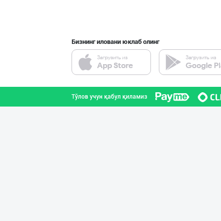
Бизнинг иловани юклаб олинг
Тўлов учун қабул қиламиз