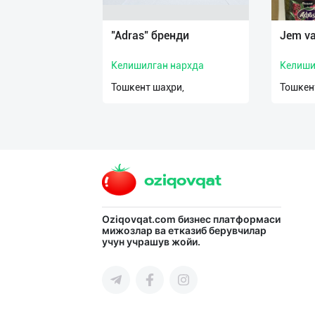
"Adras" бренди
Jem v
Келишилган нархда
Келиши
Тошкент шаҳри,
Тошкен
Oziqovqat.com
бизнес платформаси
мижозлар ва етказиб берувчилар
учун учрашув жойи.