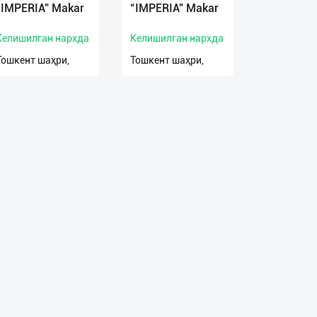
“IMPERIA” Makar
“IMPERIA” Makar
Келишилган нархда
Келишилган нархда
Тошкент шаҳри,
Тошкент шаҳри,