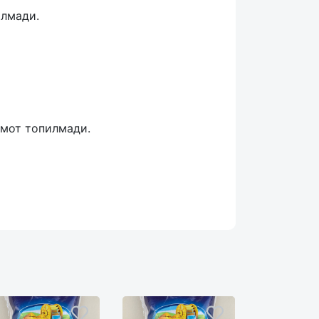
илмади.
умот топилмади.