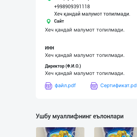
+998909391118
Язык
Хеч қандай малумот топилмади.
Сайт
Личные
Хеч қандай малумот топилмади.
данные
ИНН
Новости
Хеч қандай малумот топилмади.
2
Чаты
Директор (Ф.И.О.)
Хеч қандай малумот топилмади.
История
файл.pdf
Сертификат.pd
реферальных
переходов
Условия
Ушбу муаллифнинг еълонлари
использования
FAQ