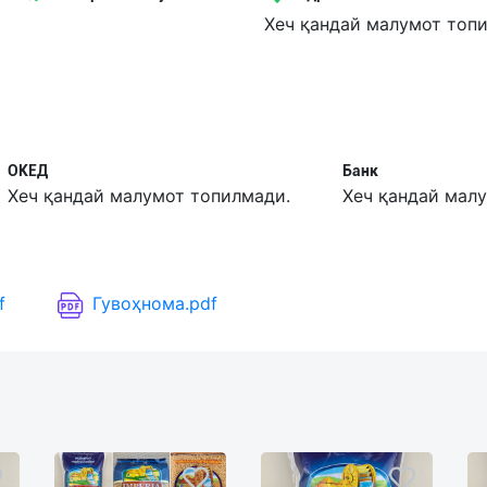
Хеч қандай малумот топ
ОКЕД
Банк
Хеч қандай малумот топилмади.
Хеч қандай мал
f
Гувоҳнома.pdf