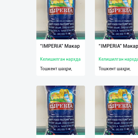
О
нас
Техническая
поддержка
“IMPERIA” Макар
“IMPERIA” Мака
Поделиться
Келишилган нархда
Келишилган нархд
приложением
Тошкент шаҳри,
Тошкент шаҳри,
Выход
о