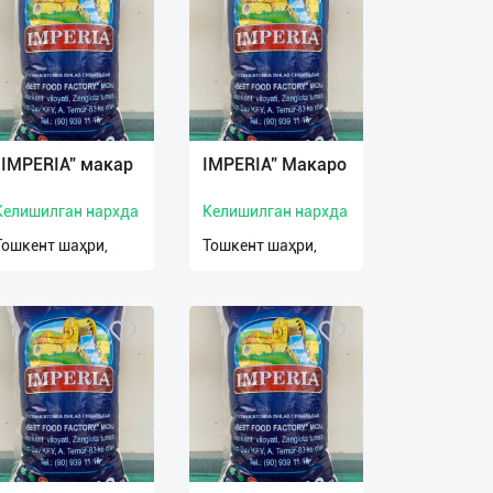
“IMPERIA” макар
IMPERIA” Макаро
Келишилган нархда
Келишилган нархда
Тошкент шаҳри,
Тошкент шаҳри,