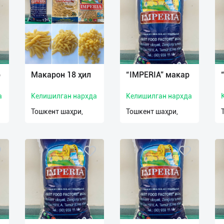
р
Макарон 18 ҳил
“IMPERIA” макар
а
Келишилган нархда
Келишилган нархда
Тошкент шаҳри,
Тошкент шаҳри,