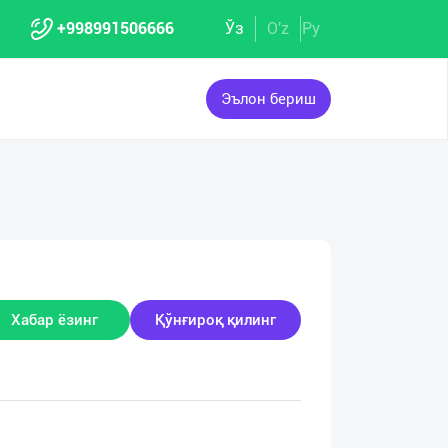
+998991506666
Ўз
O'z
Ру
Эълон бериш
Хабар ёзинг
Қўнғироқ қилинг