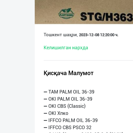
О
нас
Техническая
Тошкент шаҳри,
2023-12-08 12:20:00 ч.
поддержка
Келишилган нархда
Поделиться
приложением
Қисқача Малумот
Выход
о
➖ TAM PALM OIL 36-39
➖ OKI PALM OIL 36-39
➖ OKI CBS (Classic)
➖ OKI Хпко
➖ IFFCO PALM OIL 36-39
➖ IFFCO CBS PSCO 32