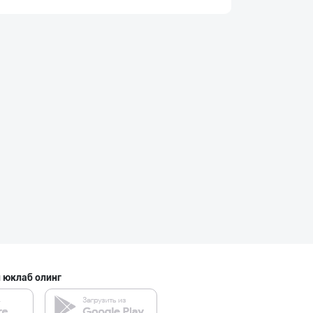
Кокос ёғи: ➖ П
Тошкент шаҳри
"Щедрость приро
Тошкент шаҳри
Ишлаб чиқараётг
Тошкент шаҳри
 юклаб олинг
"MYLAÝYM" — уйд
Туркманистон