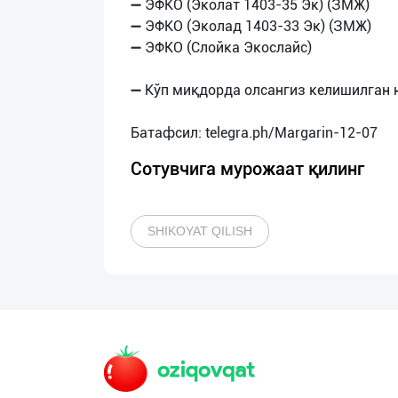
➖ ЭФКО (Эколат 1403-35 Эк) (ЗМЖ)
➖ ЭФКО (Эколад 1403-33 Эк) (ЗМЖ)
➖ ЭФКО (Слойка Экослайс)
➖ Кўп миқдорда олсангиз келишилган 
Сотувчига мурожаат қилинг
SHIKOYAT QILISH