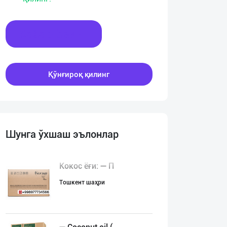
Хабар ёзинг
Қўнғироқ қилинг
Шунга ўхшаш эълонлар
Кокос ёғи: ➖ П
Тошкент шаҳри