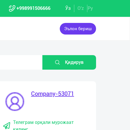
+998991506666
Ўз
O'z
Ру
Эълон бериш
Қидирув
Company-53071
Телеграм орқали мурожаат
қилинг.