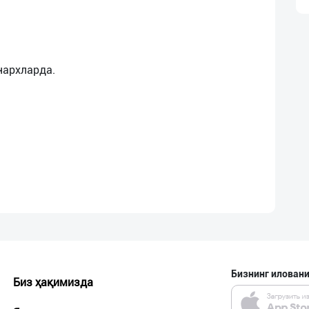
нархларда.
Бизнинг иловани
Биз ҳақимизда