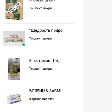
➖ Coconut oil (
Тошкент шаҳри
"Щедрость приро
Тошкент шаҳри
Ёғ сотаман. 1-қ
Тошкент шаҳри
БОЯРИН & SARMIL
Фарғона вилояти