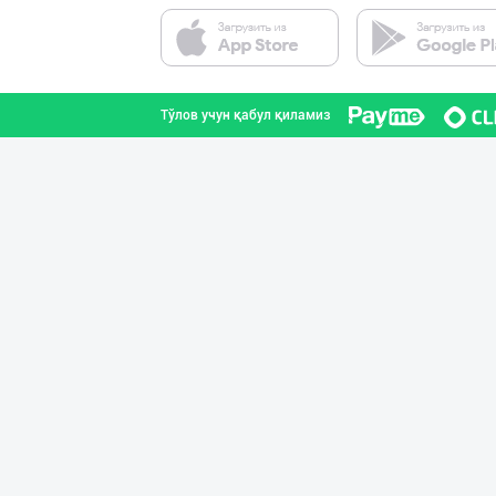
Пальма ёғи, Кок
Тошкент шаҳри
Тўлов учун қабул қиламиз
Кокос ёғи: ➖ П
Тошкент шаҳри
Кокос ёғи: ➖ П
Тошкент шаҳри
➖ Coconut oil (
Тошкент шаҳри