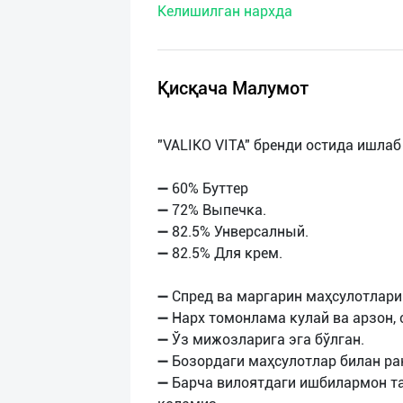
Келишилган нархда
нас
Техническая
поддержка
Қисқача Малумот
Поделиться
"VALIKO VITA" бренди остида ишлаб
приложением
➖ 60% Буттер
Выход
➖ 72% Выпечка.
о
➖ 82.5% Унверсалный.
➖ 82.5% Для крем.
➖ Спред ва маргарин маҳсулотлари
➖ Нарх томонлама кулай ва арзон,
➖ Ўз мижозларига эга бўлган.
➖ Бозордаги маҳсулотлар билан ра
➖ Барча вилоятдаги ишбилармон т