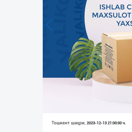
Язык
Личные
данные
Новости
2
Чаты
История
реферальных
переходов
Условия
использования
FAQ
Тошкент шаҳри,
2023-12-13 21:00:00 ч.
О