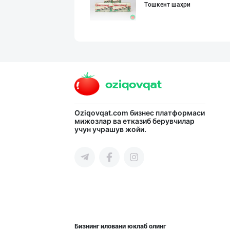
Тошкент шаҳри
Сифатли Кокос в
Тошкент шаҳри
Дезодорация қил
Oziqovqat.com
бизнес платформаси
мижозлар ва етказиб берувчилар
учун учрашув жойи.
Тошкент шаҳри
Музқаймоқчи ака
Тошкент шаҳри
Бизнинг иловани юклаб олинг