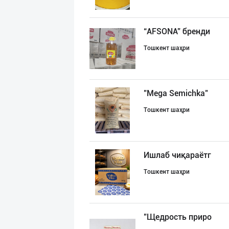
“AFSONA” бренди
Тошкент шаҳри
"Mega Semichka"
Тошкент шаҳри
Ишлаб чиқараётг
Тошкент шаҳри
"Щедрость приро