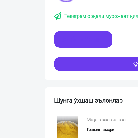
Телеграм орқали мурожаат қил
Хабар ёзинг
Қў
Шунга ўхшаш эълонлар
Маргарин ва топ
Тошкент шаҳри