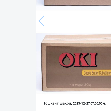
Язык
Личные
данные
Новости
2
Чаты
История
реферальных
переходов
Условия
использования
FAQ
Тошкент шаҳри,
2023-12-27 07:00:00 ч.
О