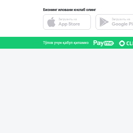
Бизнинг иловани юклаб олинг
Ишлаб чиқарувчи
Тошкент вилояти
Тўлов учун қабул қиламиз
Сифатли Кокос в
Тошкент шаҳри
Дезодорация қил
Тошкент шаҳри
"Щедрость приро