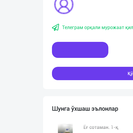
Телеграм орқали мурожаат қил
Хабар ёзинг
Қў
Шунга ўхшаш эълонлар
Ёғ сотаман. 1-қ