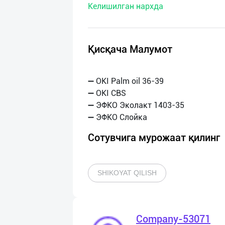
Келишилган нархда
нас
Техническая
поддержка
Қисқача Малумот
Поделиться
➖ OKI Palm oil 36-39
приложением
➖ OKI CBS
➖ ЭФКО Эколакт 1403-35
Выход
о
Сотувчига мурожаат қилинг
SHIKOYAT QILISH
Company-53071