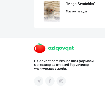
"Mega Semichka"
Тошкент шаҳри
Катта ҳажмда ко
Тошкент шаҳри
Ишлаб чиқараётг
Oziqovqat.com
бизнес платформаси
мижозлар ва етказиб берувчилар
учун учрашув жойи.
Тошкент шаҳри
БОЯРИН & SARMIL
Фарғона вилояти