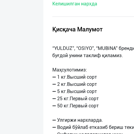
Келишилган нархда
нас
Техническая
поддержка
Қисқача Малумот
Поделиться
“YULDUZ”, “OSIYO”, “MUBINA” бренд
приложением
буғдой унини таклиф қиламиз.
Выход
Маҳсулотимиз:
о
➖ 1 кг.Высший сорт
➖ 2 кг.Высший сорт
➖ 5 кг.Высший сорт
➖ 25 кг.Первый сорт
➖ 50 кг.Первый сорт
➖ Улгиржи нархларда.
➖ Водий бўйлаб етказиб бериш теки