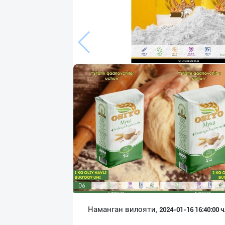
Язык
Личные
данные
Новости
2
Чаты
История
реферальных
переходов
Условия
использования
FAQ
Наманган вилояти,
2024-01-16 16:40:00 ч
О