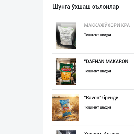
Шунга ўхшаш эълонлар
МАККАЖЎХОРИ КРА
Тошкент шаҳри
"DAFNAN MAKARON
Тошкент шаҳри
"Ravon" бренди
Тошкент шаҳри
Хоразм, Ангрен,