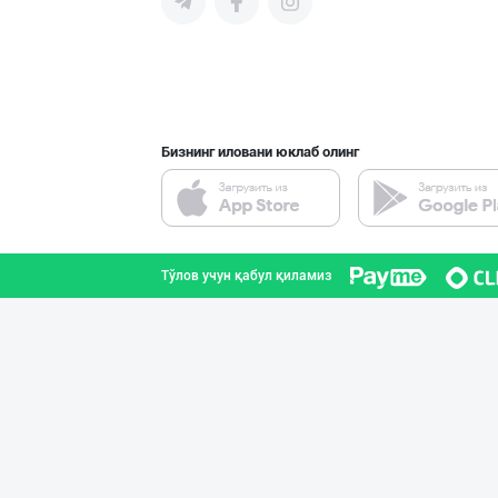
"SHAMS PRO FOOD
Тошкент шаҳри
Бизнинг иловани юклаб олинг
LAZZAT ОШ ТУЗИ
Сирдарё вилояти
Тўлов учун қабул қиламиз
HONEYGOLD — ТАБ
Тошкент шаҳри
Тошкентдаги омб
Тошкент шаҳри