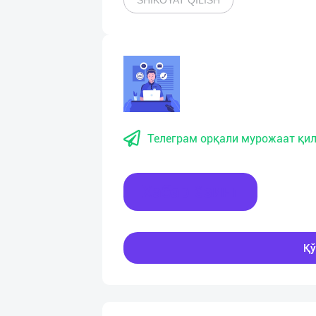
SHIKOYAT QILISH
Телеграм орқали мурожаат қил
Хабар ёзинг
Қў