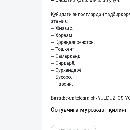
➖ Сифатни қадрловчилар учун.
Қуйидаги вилоятлардан тадбиркор
этамиз:
➖ Жиззах.
➖ Хоразм.
➖ Қорақалпоғистон.
➖ Тошкент
➖ Самарқанд.
➖ Сирдарё.
➖ Сурхандарё.
➖ Бухоро.
➖ Навоий.
Сотувчига мурожаат қилинг