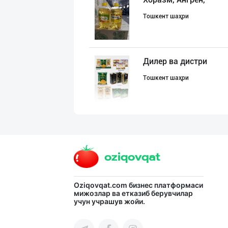
Тошкент шаҳри
Дилер ва дистри
Тошкент шаҳри
AROMSA — иннова
Тошкент шаҳри
Ҳудудий дилерла
Oziqovqat.com
бизнес платформаси
мижозлар ва етказиб берувчилар
учун учрашув жойи.
Тошкент шаҳри