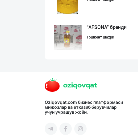
Тошкент шаҳри
“AFSONA” бренди
Тошкент шаҳри
БОЯРИН & SARMIL
Фарғона вилояти
Сифатли Кокос в
Oziqovqat.com
бизнес платформаси
мижозлар ва етказиб берувчилар
учун учрашув жойи.
Тошкент шаҳри