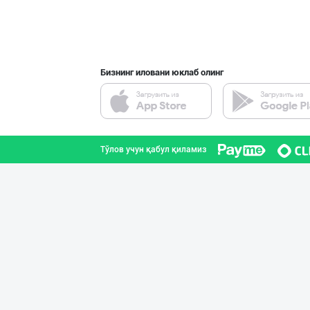
➖ Coconut oil (
Тошкент шаҳри
Бизнинг иловани юклаб олинг
Музқаймоқчи ака
Тошкент шаҳри
Тўлов учун қабул қиламиз
Ишлаб чиқарувчи
Тошкент вилояти
"Щедрость приро
Тошкент шаҳри