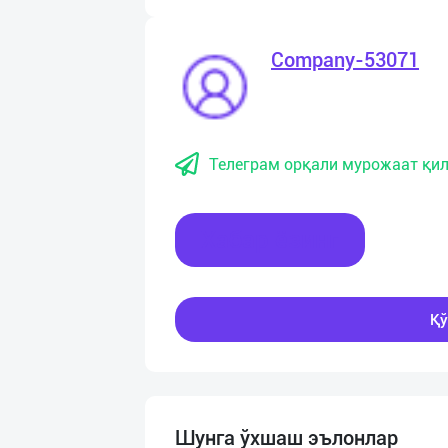
Company-53071
Телеграм орқали мурожаат қил
Хабар ёзинг
Қў
Шунга ўхшаш эълонлар