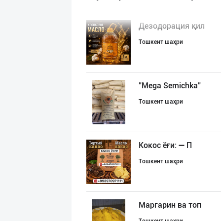
Дезодорация қил
Тошкент шаҳри
"Mega Semichka"
Тошкент шаҳри
Кокос ёғи: ➖ П
Тошкент шаҳри
Маргарин ва топ