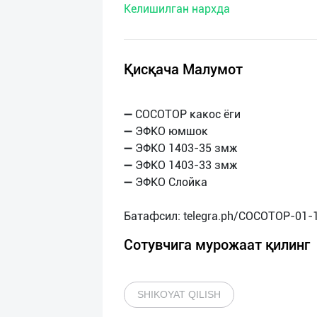
Келишилган нархда
нас
Техническая
поддержка
Қисқача Малумот
Поделиться
➖ COCOTOP какос ёги
приложением
➖ ЭФКО юмшок
➖ ЭФКО 1403-35 змж
Выход
➖ ЭФКО 1403-33 змж
о
➖ ЭФКО Слойка
Сотувчига мурожаат қилинг
SHIKOYAT QILISH