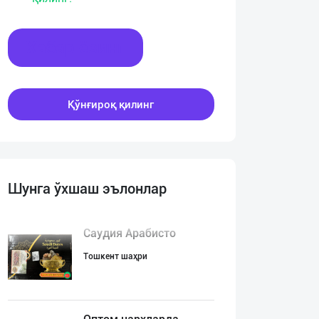
Хабар ёзинг
Қўнғироқ қилинг
Шунга ўхшаш эълонлар
Саудия Арабисто
Тошкент шаҳри