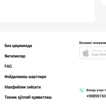
Бизнинг иловани
Биз ҳақимизда
Янгиликлар
FAQ
Фойдаланиш шартлари
Махфийлик сиёсати
Алоқа учун 
+99899150
Техник қўллаб-қувватлаш