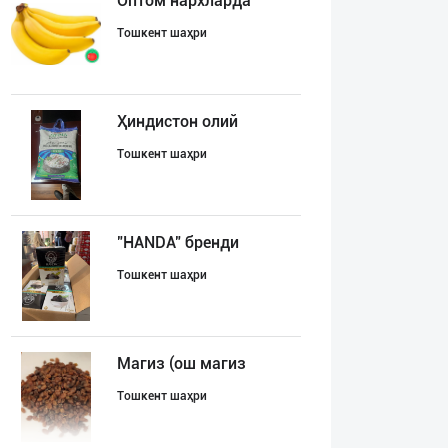
Оптом нархларда
Тошкент шаҳри
Ҳиндистон олий
Тошкент шаҳри
"HANDA" бренди
Тошкент шаҳри
Магиз (ош магиз
Тошкент шаҳри