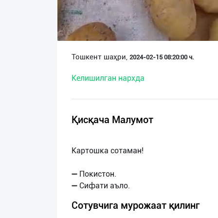
О
нас
Техническая
Тошкент шаҳри,
2024-02-15 08:20:00 ч.
поддержка
Келишилган нархда
Поделиться
приложением
Қисқача Малумот
Выход
о
Картошка сотаман!
➖ Покистон.
Сотувчига мурожаат қилинг