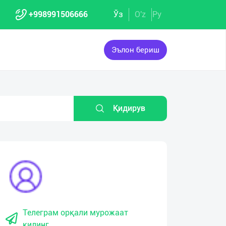
+998991506666
Ўз
O'z
Ру
Эълон бериш
Қидирув
Телеграм орқали мурожаат
қилинг.