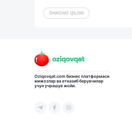
SHIKOYAT QILISH
Oziqovqat.com
бизнес платформаси
мижозлар ва етказиб берувчилар
учун учрашув жойи.