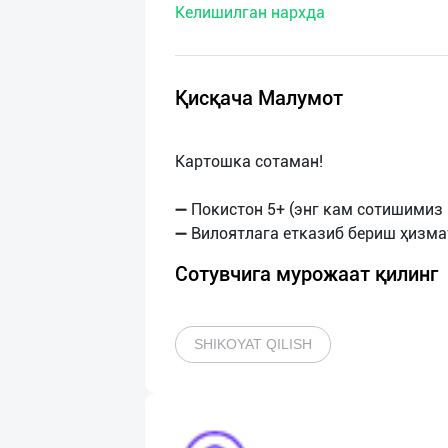
Келишилган нархда
нас
Техническая
поддержка
Қисқача Малумот
Поделиться
Картошка сотаман!
приложением
➖ Покистон 5+ (энг кам сотишимиз 
Выход
о
Сотувчига мурожаат қилинг
SHIKOYAT QILISH