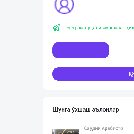
Телеграм орқали мурожаат қил
Хабар ёзинг
Қў
Шунга ўхшаш эълонлар
Саудия Арабисто