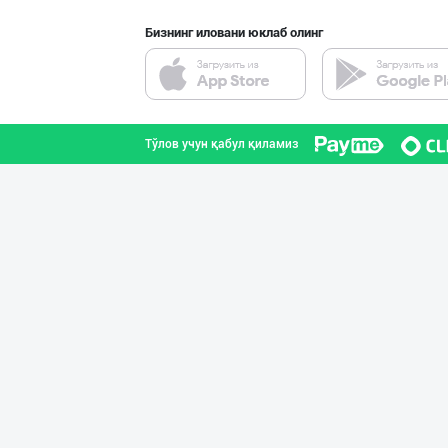
Бизнинг иловани юклаб олинг
Эрон хурмолари
Тошкент шаҳри
Тўлов учун қабул қиламиз
Қанолат махсуло
Тошкент вилояти
Рамазон яқин!
Тошкент шаҳри
Ҳақиқий ош учун