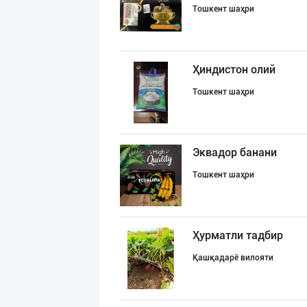
Тошкент шаҳри
Ҳиндистон олий
Тошкент шаҳри
Эквадор банани
Тошкент шаҳри
Ҳурматли тадбир
Қашқадарё вилояти