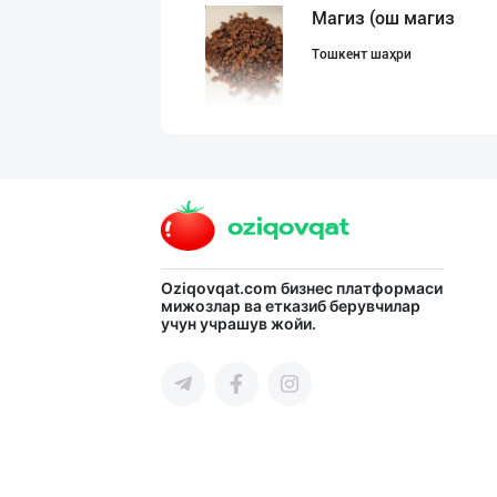
Магиз (ош магиз
Тошкент шаҳри
Эрон Хурмоси ке
Тошкент шаҳри
Ҳурматли тадбир
Oziqovqat.com
бизнес платформаси
мижозлар ва етказиб берувчилар
учун учрашув жойи.
Тошкент вилояти
Улгуржи чиройли
Тошкент шаҳри