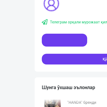
Телеграм орқали мурожаат қил
Хабар ёзинг
Қў
Шунга ўхшаш эълонлар
"HANDA" бренди