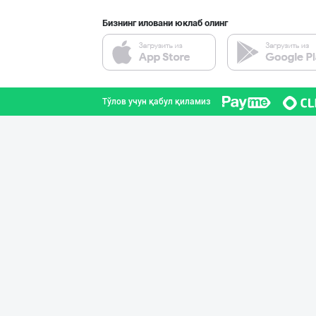
Бизнинг иловани юклаб олинг
Магиз (ош магиз
Тошкент шаҳри
Тўлов учун қабул қиламиз
Саудия Арабисто
Тошкент шаҳри
ТОШКЕНТ ВА ЎЗБЕ
Тошкент шаҳри
Қанолат махсуло