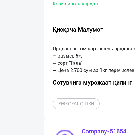
Келишилган нархда
нас
Техническая
поддержка
Қисқача Малумот
Поделиться
Продаю оптом картофель продово
приложением
➖ размер 5+,
➖ сорт "Гала".
Выход
о
Сотувчига мурожаат қилинг
SHIKOYAT QILISH
Company-51654