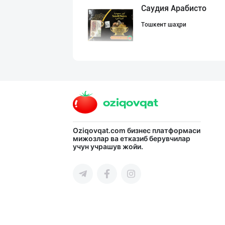
Саудия Арабисто
Тошкент шаҳри
Оптом нархларда
Тошкент шаҳри
Ҳурматли тадбир
Oziqovqat.com
бизнес платформаси
мижозлар ва етказиб берувчилар
учун учрашув жойи.
Қашқадарё вилояти
Улгуржи чиройли
Тошкент шаҳри