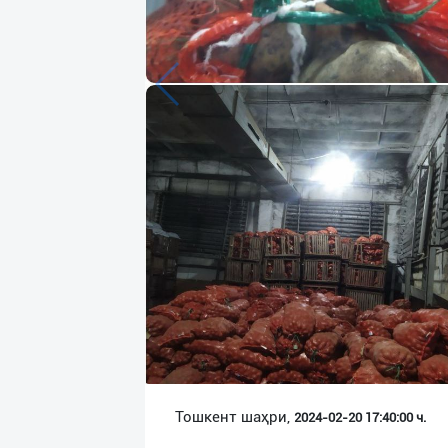
Язык
Личные
данные
Новости
2
Чаты
История
реферальных
переходов
Условия
использования
FAQ
Тошкент шаҳри,
2024-02-20 17:40:00 ч.
О