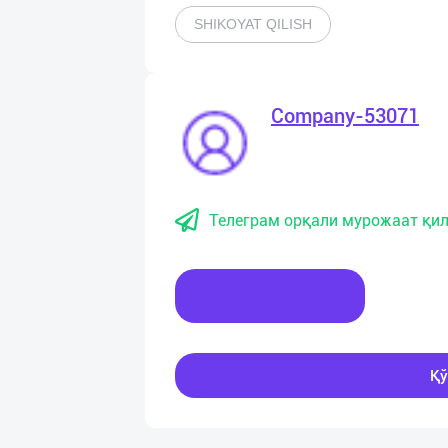
SHIKOYAT QILISH
Company-53071
Телеграм орқали мурожаат қил
Хабар ёзинг
Қў