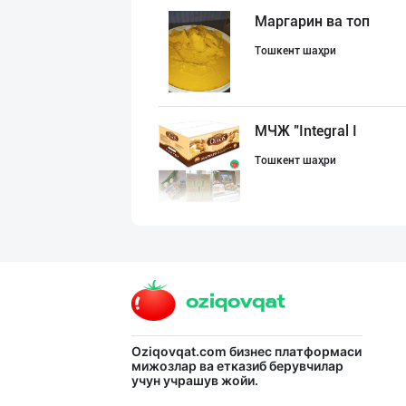
Маргарин ва топ
Тошкент шаҳри
МЧЖ "Integral I
Тошкент шаҳри
Кокос ёғи: ➖ П
Тошкент шаҳри
"Щедрость приро
Oziqovqat.com
бизнес платформаси
мижозлар ва етказиб берувчилар
учун учрашув жойи.
Тошкент шаҳри