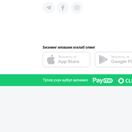
"Mega Semichka"
Тошкент шаҳри
Бизнинг иловани юклаб олинг
Кокос ёғи: ➖ П
Тошкент шаҳри
Тўлов учун қабул қиламиз
Сифатли Кокос в
Тошкент шаҳри
Музқаймоқчи ака