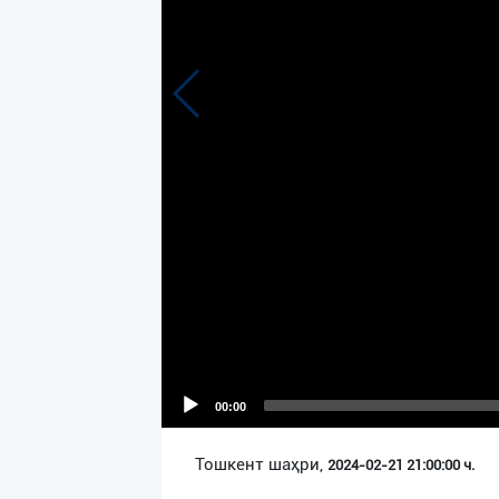
Язык
Личные
данные
Новости
2
Чаты
История
реферальных
переходов
Условия
использования
00:00
FAQ
Тошкент шаҳри,
2024-02-21 21:00:00 ч.
О