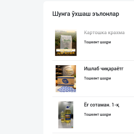
Шунга ўхшаш эълонлар
Картошка крахма
Тошкент шаҳри
Ишлаб чиқараётг
Тошкент шаҳри
Ёғ сотаман. 1-қ
Тошкент шаҳри