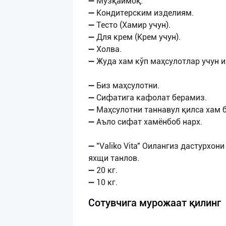
➖ Музқаймоқ.
➖ Kондитерским изделиям.
➖ Тесто (Хамир учун).
➖ Для крем (Крем учун).
➖ Холва.
➖ Жуда хам кўп маҳсулотлар учун 
➖ Биз маҳсулотни.
➖ Сифатига кафолат берамиз.
➖ Маҳсулотни таннавул қилса хам 
➖ Аъло сифат хамёнбоб нарх.
➖ "Valiko Vita" Оилангиз дастурхон
яхщи танлов.
➖ 20 кг.
Сотувчига мурожаат қилинг