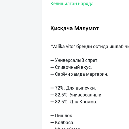
Келишилган нархда
нас
Техническая
поддержка
Қисқача Малумот
Поделиться
"Valika vito" бренди остида ишлаб
приложением
➖ Универсалый спрет.
Выход
➖ Сливочный вкус.
о
➖ Сарёғи хамда маргарин.
➖ 72%. Для выпечки.
➖ 82.5%. Универсалный.
➖ 82.5%. Для Кремов.
➖ Пишлоқ.
➖ Колбаса.