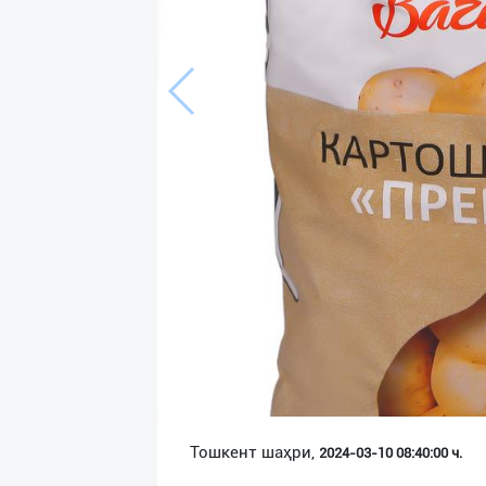
Язык
Личные
данные
Новости
2
Чаты
История
реферальных
переходов
Условия
использования
FAQ
Тошкент шаҳри,
2024-03-10 08:40:00 ч.
О