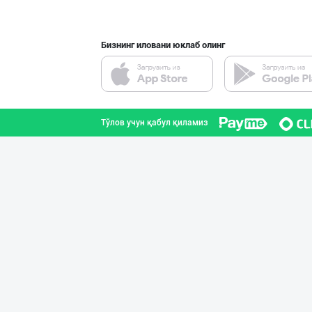
Бизнинг иловани юклаб олинг
"Euro Food Trad
Тошкент шаҳри
Тўлов учун қабул қиламиз
Эрон хурмолари
Тошкент шаҳри
Саудия Арабисто
Тошкент шаҳри
Оптом нархларда