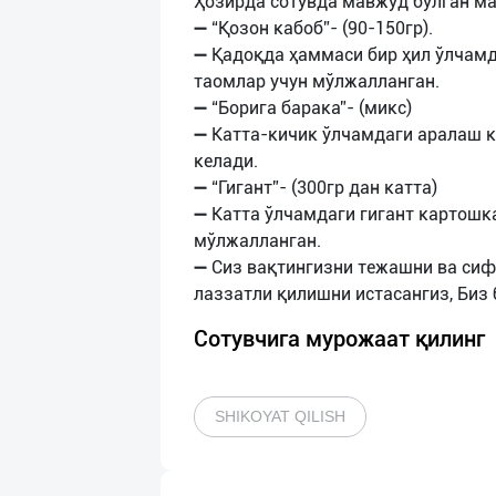
Ҳозирда сотувда мавжуд бўлган м
➖ “Қозон кабоб”- (90-150гр).
➖ Қадоқда ҳаммаси бир ҳил ўлчамд
таомлар учун мўлжалланган.
➖ “Борига барака”- (микс)
➖ Катта-кичик ўлчамдаги аралаш к
келади.
➖ “Гигант”- (300гр дан катта)
➖ Катта ўлчамдаги гигант картошк
мўлжалланган.
➖ Сиз вақтингизни тежашни ва си
Сотувчига мурожаат қилинг
SHIKOYAT QILISH