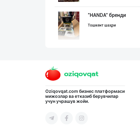
"HANDA" бренди
Тошкент шаҳри
Саудия Арабисто
Тошкент шаҳри
Эрон Хурмоси ке
Oziqovqat.com
бизнес платформаси
мижозлар ва етказиб берувчилар
учун учрашув жойи.
Тошкент шаҳри
Улгуржи чиройли
Тошкент шаҳри