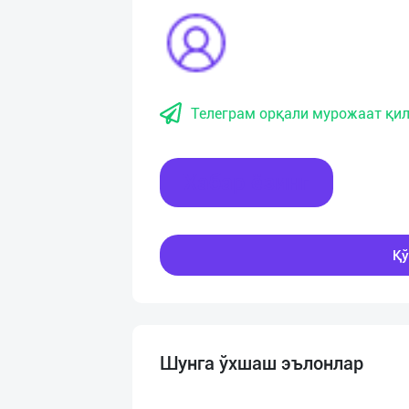
Телеграм орқали мурожаат қил
Хабар ёзинг
Қў
Шунга ўхшаш эълонлар