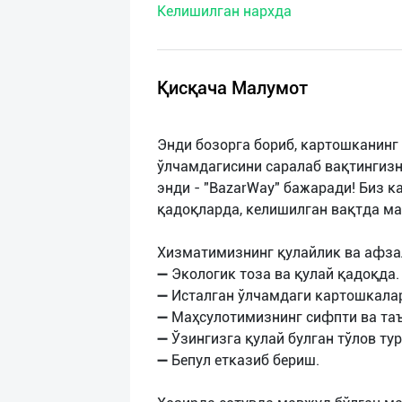
Келишилган нархда
нас
Техническая
поддержка
Қисқача Малумот
Поделиться
Энди бозорга бориб, картошканинг
приложением
ўлчамдагисини саралаб вақтингизн
энди - "BazarWay" бажаради! Биз к
Выход
қадоқларда, келишилган вақтда ма
о
Хизматимизнинг қулайлик ва афза
➖ Экологик тоза ва қулай қадоқда.
➖ Исталган ўлчамдаги картошкала
➖ Маҳсулотимизнинг сифпти ва та
➖ Ўзингизга қулай булган тўлов тур
➖ Бепул етказиб бериш.