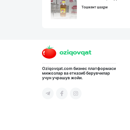
Тошкент шаҳри
Музқаймоқчи ака
Тошкент шаҳри
МЧЖ "Integral I
Oziqovqat.com
бизнес платформаси
мижозлар ва етказиб берувчилар
учун учрашув жойи.
Тошкент шаҳри
БОЯРИН & SARMIL
Фарғона вилояти