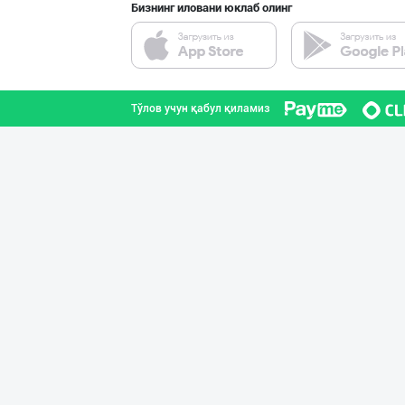
Бизнинг иловани юклаб олинг
Картошка крахма
Тошкент шаҳри
Тўлов учун қабул қиламиз
Ишлаб чиқарувчи
Тошкент вилояти
Кокос ёғи: ➖ П
Тошкент шаҳри
"PARVINA" бренд
Тошкент вилояти