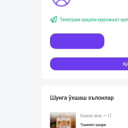
Телеграм орқали мурожаат қил
Хабар ёзинг
Қў
Шунга ўхшаш эълонлар
Кокос ёғи: ➖ П
Тошкент шаҳри