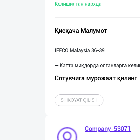
Келишилган нархда
нас
Техническая
поддержка
Қисқача Малумот
Поделиться
IFFCO Malaysia 36-39
приложением
Выход
о
Сотувчига мурожаат қилинг
SHIKOYAT QILISH
Company-53071