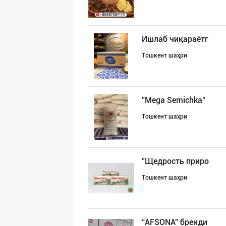
Ишлаб чиқараётг
Тошкент шаҳри
"Mega Semichka"
Тошкент шаҳри
"Щедрость приро
Тошкент шаҳри
“AFSONA” бренди