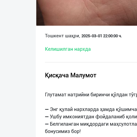
О
нас
Техническая
Тошкент шаҳри,
2025-03-01 22:00:00 ч.
поддержка
Келишилган нархда
Поделиться
приложением
Қисқача Малумот
Выход
о
Глутамат натрийни биринчи қўлдан тўг
➖ Энг қулай нархларда ҳамда қўшимча
➖ Ушбу имкониятдан фойдаланиб қоли
➖ Белгиланган миқдордаги маҳсулотла
бонусимиз бор!