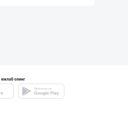
Маҳсулотларимиз
Тошкент шаҳри
➖ Аскорбиновая
Тошкент шаҳри
 юклаб олинг
Вилоятлар учун
Тошкент шаҳри
HONEYGOLD — ТАБ
Тошкент шаҳри