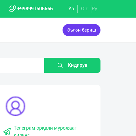
+998991506666
Ўз
O'z
Ру
Эълон бериш
Қидирув
Телеграм орқали мурожаат
қилинг.