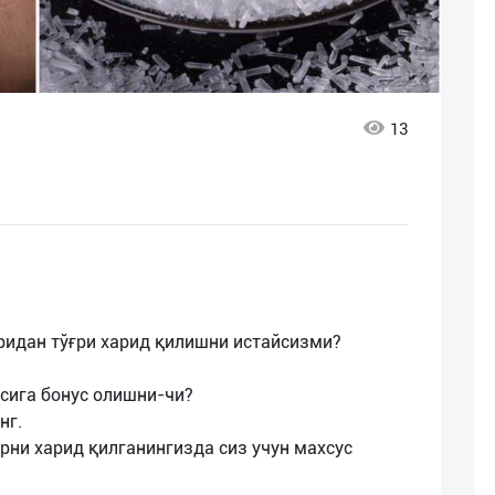
13
ридан тўғри харид қилишни истайсизми?
сига бонус олишни-чи?
нг.
рни харид қилганингизда сиз учун махсус