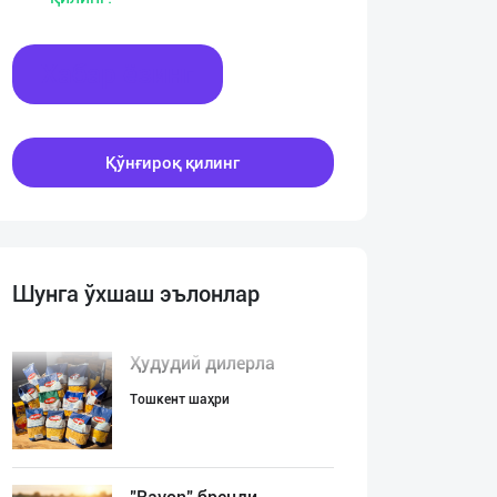
Хабар ёзинг
Қўнғироқ қилинг
Шунга ўхшаш эълонлар
Ҳудудий дилерла
Тошкент шаҳри