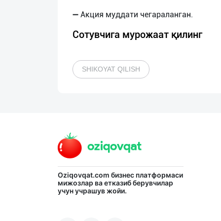
Сотувчига мурожаат қилинг
SHIKOYAT QILISH
Oziqovqat.com
бизнес платформаси
мижозлар ва етказиб берувчилар
учун учрашув жойи.