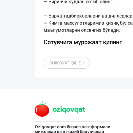
➖ Биринчи қўлдан сотиб олинг.
➖ Барча тадбиркорларни ва диллерлар
➖ Кимга маҳсулотларимиз қизиқ бўлса
Сотувчига мурожаат қилинг
SHIKOYAT QILISH
Oziqovqat.com
бизнес платформаси
мижозлар ва етказиб берувчилар