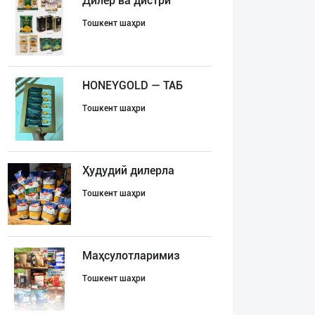
Дилер ва дистри
Тошкент шаҳри
HONEYGOLD — ТАБ
Тошкент шаҳри
Ҳудудий дилерла
Тошкент шаҳри
Маҳсулотларимиз
Тошкент шаҳри