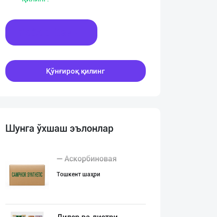
Хабар ёзинг
Қўнғироқ қилинг
Шунга ўхшаш эълонлар
➖ Аскорбиновая
Тошкент шаҳри