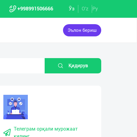
+998991506666
Ўз
O'z
Ру
Эълон бериш
Қидирув
Телеграм орқали мурожаат
қилинг.