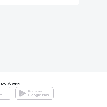
Тўғридан-тўғри
Тошкент шаҳри
AROMSA — иннова
Тошкент шаҳри
LAZZAT ОШ ТУЗИ
Сирдарё вилояти
 юклаб олинг
Эрондан келтири
Тошкент шаҳри