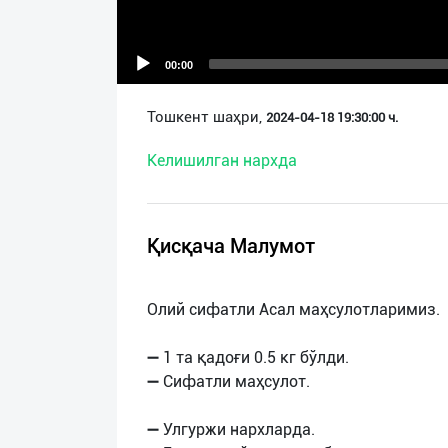
О
нас
00:00
Техническая
Тошкент шаҳри,
2024-04-18 19:30:00 ч.
поддержка
Келишилган нархда
Поделиться
приложением
Қисқача Малумот
Выход
о
Олий сифатли Асал маҳсулотларимиз.
➖ 1 та қадоғи 0.5 кг бўлди.
➖ Сифатли маҳсулот.
➖ Улгуржи нархларда.