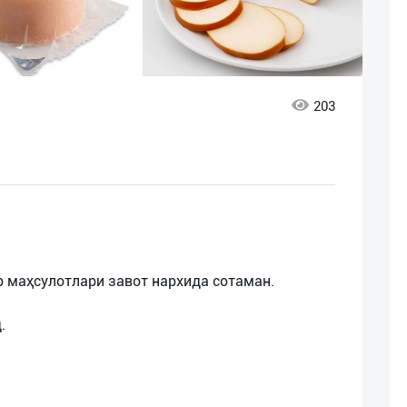
203
 маҳсулотлари завот нархида сотаман.
.