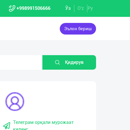
+998991506666
Ўз
O'z
Ру
Эълон бериш
Қидирув
Телеграм орқали мурожаат
қилинг.