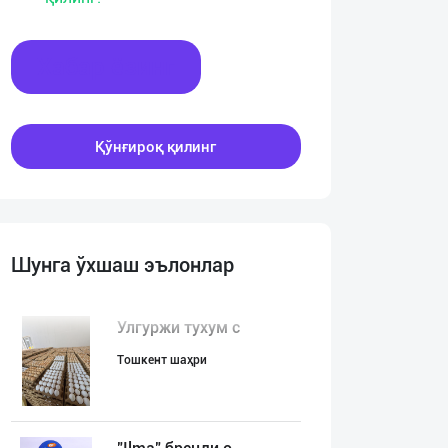
Хабар ёзинг
Қўнғироқ қилинг
Шунга ўхшаш эълонлар
Улгуржи тухум с
Тошкент шаҳри