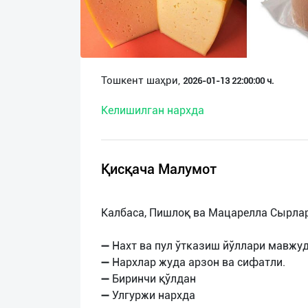
О
нас
Техническая
Тошкент шаҳри,
2026-01-13 22:00:00 ч.
поддержка
Келишилган нархда
Поделиться
приложением
Қисқача Малумот
Выход
о
Калбаса, Пишлоқ ва Мацарелла Сырлар
➖ Нахт ва пул ўтказиш йўллари мавжуд
➖ Нархлар жуда арзон ва сифатли.
➖ Биринчи қўлдан