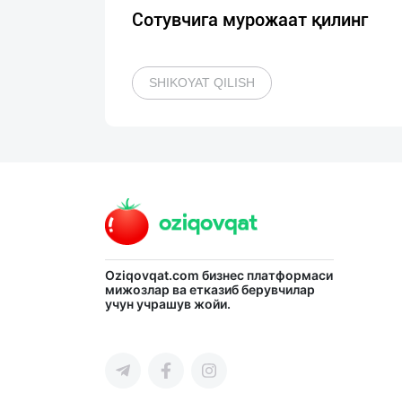
Сотувчига мурожаат қилинг
SHIKOYAT QILISH
Oziqovqat.com
бизнес платформаси
мижозлар ва етказиб берувчилар
учун учрашув жойи.