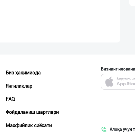
Бизнинг иловани
Биз ҳақимизда
Янгиликлар
FAQ
Фойдаланиш шартлари
Махфийлик сиёсати
Алоқа учун 