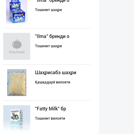
"Ilma" бренди о
Тошкент шаҳри
"Ilma" бренди о
Тошкент шаҳри
Шаҳрисабз шаҳри
Қашқадарё вилояти
"Fatty Milk" бр
Тошкент вилояти