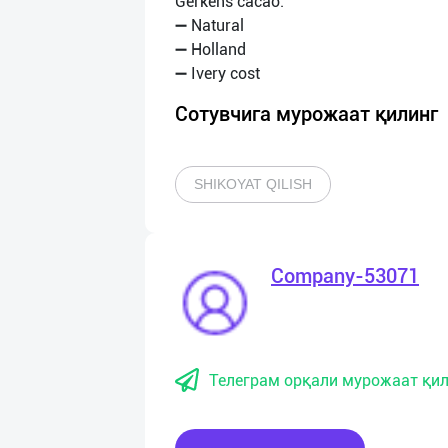
Gerkens cacao:
➖ Natural
➖ Holland
Сотувчига мурожаат қилинг
SHIKOYAT QILISH
Company-53071
Телеграм орқали мурожаат қил