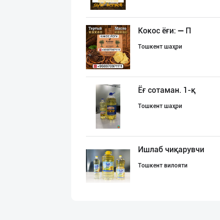
Кокос ёғи: ➖ П
Тошкент шаҳри
Ёғ сотаман. 1-қ
Тошкент шаҳри
Ишлаб чиқарувчи
Тошкент вилояти
Музқаймоқчи ака