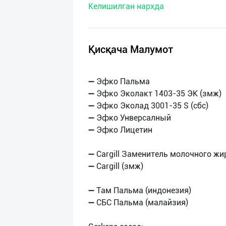
Келишилган нархда
нас
Техническая
поддержка
Қисқача Малумот
Поделиться
➖ Эфко Пальма
приложением
➖ Эфко Эколакт 1403-35 ЭК (змж)
➖ Эфко Эколад 3001-35 S (сбс)
Выход
➖ Эфко Унверсалный
о
➖ Эфко Лицетин
➖ Cargill Заменитель молочного жи
➖ Cargill (змж)
➖ Там Пальма (индонезия)
➖ СБС Пальма (малайзия)