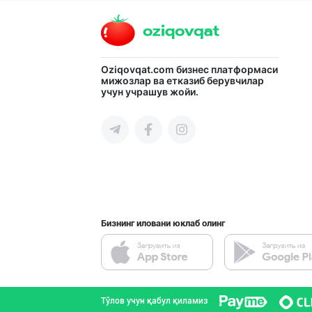
Тошкент шаҳри
Катта ҳажмда ко
Oziqovqat.com
бизнес платформаси
мижозлар ва етказиб берувчилар
учун учрашув жойи.
Тошкент шаҳри
"Щедрость приро
Тошкент шаҳри
Бизнинг иловани юклаб олинг
Пальма ёғи, Кок
Тошкент шаҳри
Тўлов учун қабул қиламиз