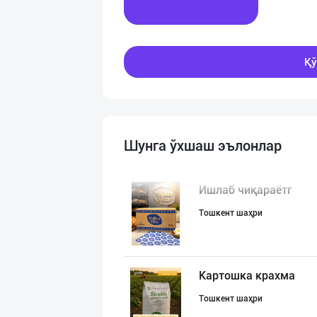
Хабар ёзинг
Қў
Шунга ўхшаш эълонлар
Ишлаб чиқараётг
Тошкент шаҳри
Картошка крахма
Тошкент шаҳри