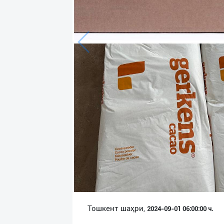
Язык
Личные
данные
Новости
2
Чаты
История
реферальных
переходов
Условия
использования
FAQ
Тошкент шаҳри,
2024-09-01 06:00:00 ч.
О