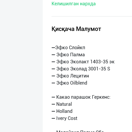
Келишилган нархда
нас
Техническая
поддержка
Қисқача Малумот
Поделиться
➖Эфко Слойкп
приложением
➖ Эфко Палма
➖ Эфко Эколакт 1403-35 эк
Выход
➖ Эфко Эколад 3001-35 S
о
➖ Эфко Лецитин
➖ Эфко Oilblend
➖ Какао парашок Геркенс:
➖ Natural
➖ Holland
➖ Ivery Cost