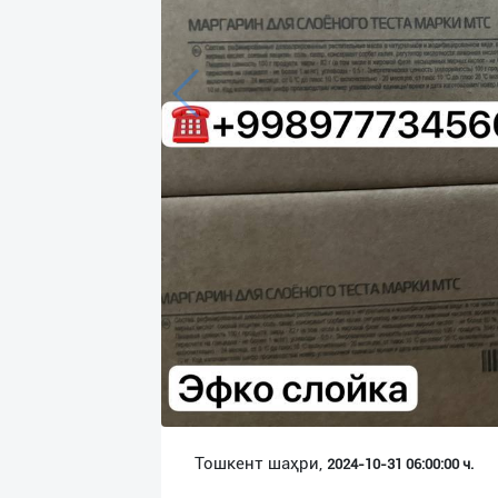
Язык
Личные
данные
Новости
2
Чаты
История
реферальных
переходов
Условия
использования
FAQ
Тошкент шаҳри,
2024-10-31 06:00:00 ч.
О