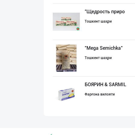
"Щедрость приро
Тошкент шаҳри
"Mega Semichka"
Тошкент шаҳри
БОЯРИН & SARMIL
Фарғона вилояти
Дезодорация қил
Тошкент шаҳри