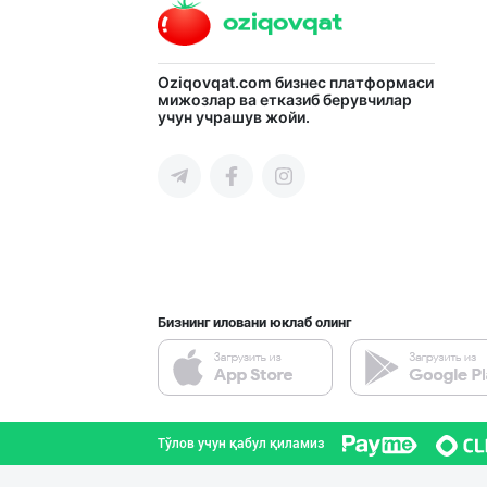
Кокос ёғи: ➖ П
Oziqovqat.com
бизнес платформаси
мижозлар ва етказиб берувчилар
учун учрашув жойи.
Тошкент шаҳри
Кокос ёғи: ➖ П
Тошкент шаҳри
Бизнинг иловани юклаб олинг
Музқаймоқчи ака
Тошкент шаҳри
Тўлов учун қабул қиламиз
Ишлаб чиқараётг