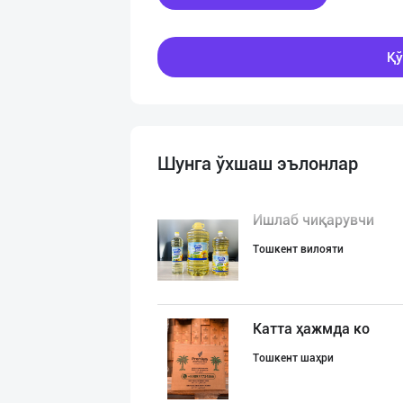
Қў
Шунга ўхшаш эълонлар
Ишлаб чиқарувчи
Тошкент вилояти
Катта ҳажмда ко
Тошкент шаҳри