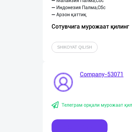
➖ Малайзия Палма,Сбс
➖ Индонезия Палма,Сбс
Сотувчига мурожаат қилинг
SHIKOYAT QILISH
Company-53071
Телеграм орқали мурожаат қил
Хабар ёзинг