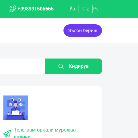
+998991506666
Ўз
O'z
Ру
Эълон бериш
Қидирув
Телеграм орқали мурожаат
қилинг.