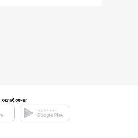
Магиз (ош магиз
Тошкент шаҳри
Қанолат махсуло
Тошкент вилояти
Саудия Арабисто
Тошкент шаҳри
 юклаб олинг
Эрон Хурмоси ке
Тошкент шаҳри