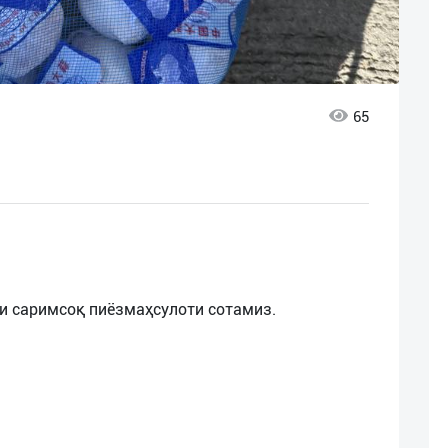
65
и саримсоқ пиёзмаҳсулоти сотамиз.