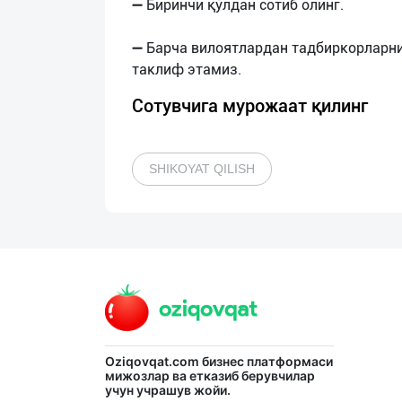
➖ Биринчи қўлдан сотиб олинг.
➖ Барча вилоятлардан тадбиркорларн
Сотувчига мурожаат қилинг
SHIKOYAT QILISH
Oziqovqat.com
бизнес платформаси
мижозлар ва етказиб берувчилар
учун учрашув жойи.