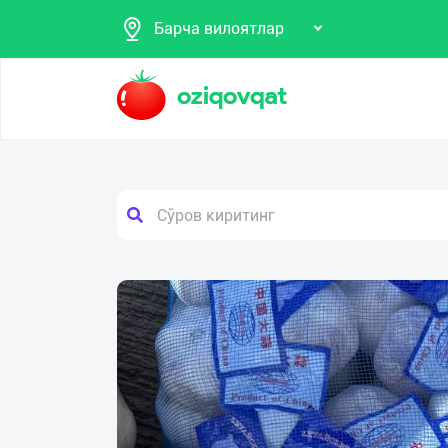
Барча вилоятлар
Поиск
Мои
Продаю
объявления
Покупаю
Предоставляю
Избранные
услуги
Мой
баланс
Мои
подписки