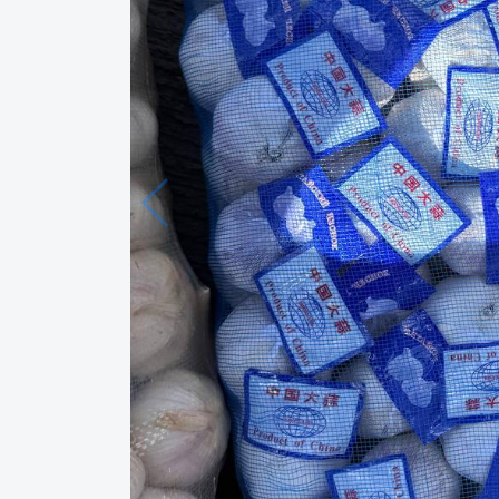
Язык
Личные
данные
Новости
2
Чаты
История
реферальных
переходов
Условия
использования
FAQ