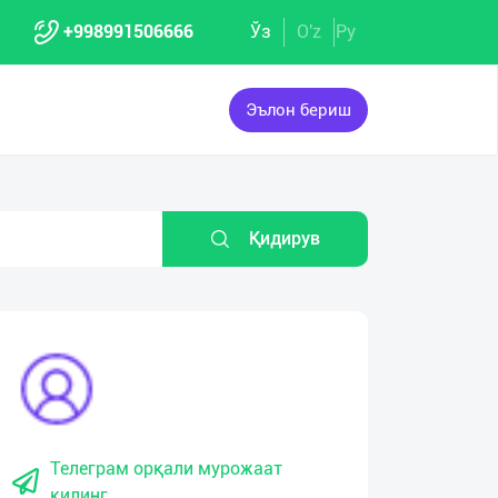
+998991506666
Ўз
O'z
Ру
Эълон бериш
Қидирув
Телеграм орқали мурожаат
қилинг.