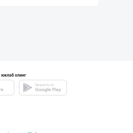
Уксус овощной 9
Тошкент шаҳри
"OLMAZOR BARAKA
Тошкент шаҳри
 юклаб олинг
Узум барги сота
Тошкент шаҳри
"STM" бренди ос
Тошкент шаҳри