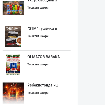
Уксус овощной 9
Тошкент шаҳри
"STM" тушёнка в
Тошкент шаҳри
OLMAZOR BARAKA
Тошкент шаҳри
Ўзбекистонда иш
Тошкент шаҳри