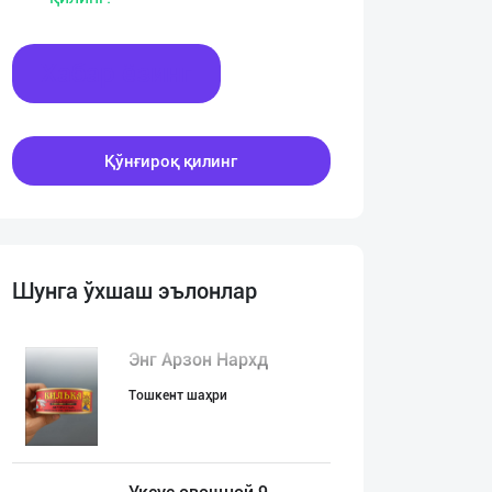
Хабар ёзинг
Қўнғироқ қилинг
Шунга ўхшаш эълонлар
Энг Арзон Нархд
Тошкент шаҳри