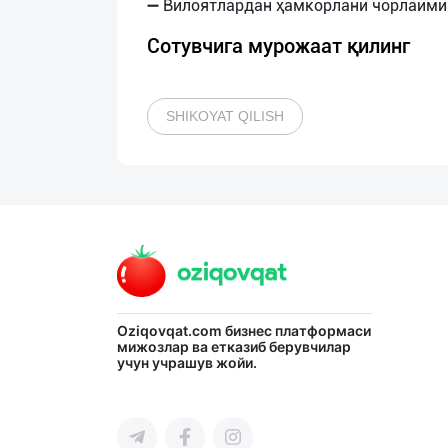
Сотувчига мурожаат қилинг
SHIKOYAT QILISH
Oziqovqat.com
бизнес платформаси
мижозлар ва етказиб берувчилар
учун учрашув жойи.