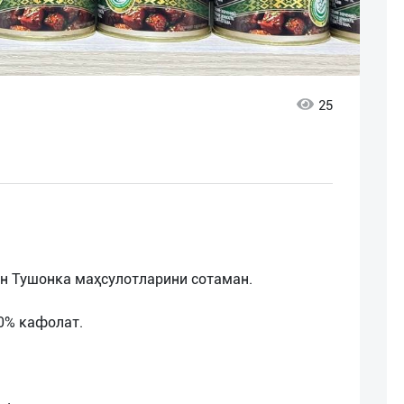
25
н Тушонка маҳсулотларини сотаман.
0% кафолат.