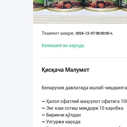
О
нас
Техническая
Тошкент шаҳри,
2024-12-07 08:30:00 ч.
поддержка
Келишилган нархда
Поделиться
приложением
Қисқача Малумот
Выход
о
Беларусия давлатида ишлаб чиқарилга
➖ Ҳалол сфатлий маҳсулот сфатига 10
➖ Энг кам сотиш миқдори 10 каробка
➖ Биринчи қўлдан
➖ Улгуржи нархда