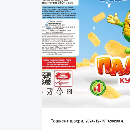
Язык
Личные
данные
Новости
2
Чаты
История
реферальных
переходов
Условия
использования
FAQ
Тошкент шаҳри,
2024-12-15 16:00:00 ч.
О