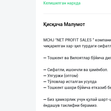
Келишилган нархда
нас
Техническая
поддержка
Қисқача Малумот
Поделиться
MCHJ “NET PROFIT SALES " компан
приложением
чиқарилган хар-ҳил турдаги сифат
Выход
➖ Тошкент ва Вилоятлар бўйича ди
о
➖ Сифатли, ишончли ва ҳамёнбоп.
➖ Улгуржи (оптом)
➖ Тўловлар исталган усулда
➖ Тошкент шахри бўйича етказиб б
➖ Биз ҳамкорлик учун қулай шарт-