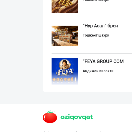
"Нур Асал" брен
Тошкент шаҳри
"FEYA GROUP COM
Андижон вилояти
"RIKKO TOYS" —
Тошкент шаҳри