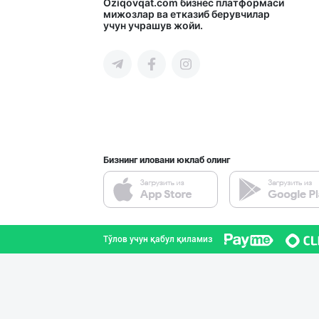
"Bonella" ва "B
Oziqovqat.com
бизнес платформаси
мижозлар ва етказиб берувчилар
учун учрашув жойи.
Тошкент шаҳри
GREAT SELL GROU
Тошкент шаҳри
Бизнинг иловани юклаб олинг
“Marvellous swe
Тошкент шаҳри
Тўлов учун қабул қиламиз
"Hassons" – Ўзб
Тошкент шаҳри