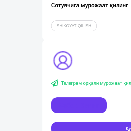
Сотувчига мурожаат қилинг
SHIKOYAT QILISH
Телеграм орқали мурожаат қил
Хабар ёзинг
Қў