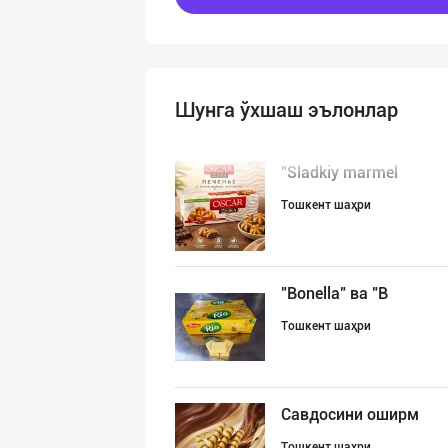
Шунга ўхшаш эълонлар
"Sladkiy marmel
Тошкент шаҳри
"Bonella" ва "B
Тошкент шаҳри
Савдосини оширм
Тошкент шаҳри