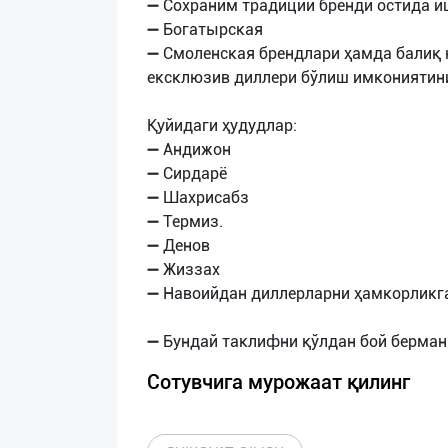
➖ Сохраним традиции бренди остида и
➖ Богатырская
➖ Смоленская брендлари ҳамда балиқ 
ексклюзив диллери бўлиш имкониятини
Қуйидаги ҳудудлар:
➖ Aндижон
➖ Сирдарё
➖ Шахрисабз
➖ Термиз.
➖ Денов
➖ Жиззах
➖ Навоийдан диллерларни ҳамкорликг
Сотувчига мурожаат қилинг