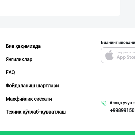
Бизнинг иловани
Биз ҳақимизда
Янгиликлар
FAQ
Фойдаланиш шартлари
Махфийлик сиёсати
Алоқа учун 
+99899150
Техник қўллаб-қувватлаш