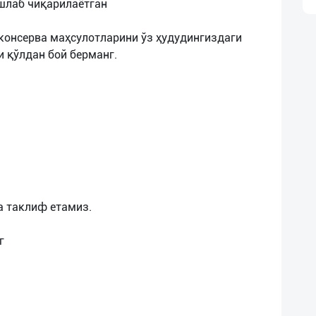
шлаб чиқарилаётган
консерва маҳсулотларини ўз ҳудудингиздаги
 қўлдан бой берманг.
а таклиф етамиз.