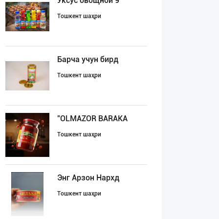
Уксус овощной 9
Тошкент шаҳри
Барча учун бирд
Тошкент шаҳри
"OLMAZOR BARAKA
Тошкент шаҳри
Энг Арзон Нархд
Тошкент шаҳри