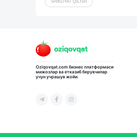
SHIKOYAT QILISH
Oziqovqat.com
бизнес платформаси
мижозлар ва етказиб берувчилар
учун учрашув жойи.