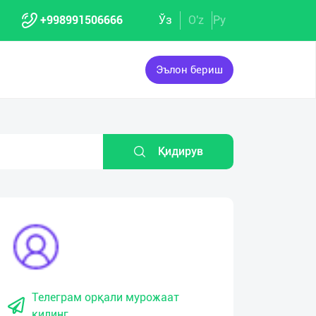
+998991506666
Ўз
O'z
Ру
Эълон бериш
Қидирув
Телеграм орқали мурожаат
қилинг.