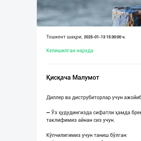
О
нас
Техническая
Тошкент шаҳри,
2025-01-13 15:30:00 ч.
поддержка
Келишилган нархда
Поделиться
приложением
Қисқача Малумот
Выход
о
Диллер ва диструбиторлар учун ажойи
➖ Ўз ҳудудингизда сифатли ҳамда бре
таклифимиз айнан сиз учун.
Кўпчилигимиз учун таниш бўлган: