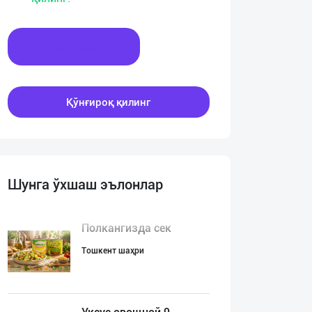
Хабар ёзинг
Қўнғироқ қилинг
Шунга ўхшаш эълонлар
Полкангизда сек
Тошкент шаҳри