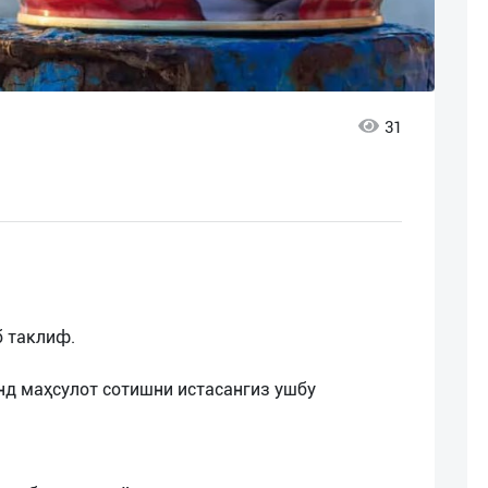
31
б таклиф.
нд маҳсулот сотишни истасангиз ушбу