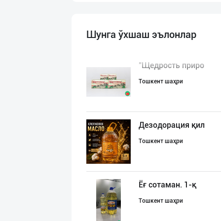
Шунга ўхшаш эълонлар
"Щедрость приро
Тошкент шаҳри
Дезодорация қил
Тошкент шаҳри
Ёғ сотаман. 1-қ
Тошкент шаҳри