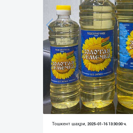
Язык
Личные
данные
Новости
2
Чаты
История
реферальных
переходов
Условия
использования
FAQ
Тошкент шаҳри,
2025-01-16 13:30:00 ч.
О