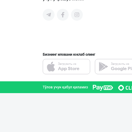
Пальма ёғи, Кок
Тошкент шаҳри
Бизнинг иловани юклаб олинг
Маргарин ва топ
Тошкент шаҳри
Тўлов учун қабул қиламиз
Ишлаб чиқарувчи
Тошкент вилояти
"Mega Semichka"