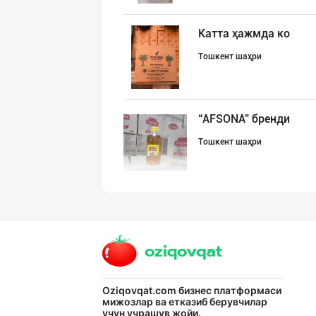
Катта ҳажмда ко
Тошкент шаҳри
“AFSONA” бренди
Тошкент шаҳри
"Щедрость приро
Тошкент шаҳри
Музқаймоқчи ака
Oziqovqat.com
бизнес платформаси
мижозлар ва етказиб берувчилар
учун учрашув жойи.
Тошкент шаҳри