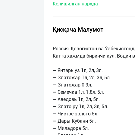
Келишилган нархда
нас
Техническая
поддержка
Қисқача Малумот
Поделиться
Россия, Қозоғистон ва Ўзбекистонд
приложением
Катта хажмда биринчи қўл. Водий в
Выход
➖ Янтарь уз 1л, 2л, 3л.
о
➖ Златожар 1л, 2л, 3л, 5л.
➖ Златожар 0.9л.
➖ Семечка 1л, 1.8л, 5л.
➖ Аведовь 1л, 2л, 5л.
➖ Злато ру 1л, 2л, 3л, 5л.
➖ Чистое золото 5л.
➖ Дары Кубани 5л.
➖ Миладора 5л.