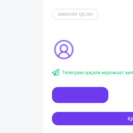
SHIKOYAT QILISH
Телеграм орқали мурожаат қил
Хабар ёзинг
Қў