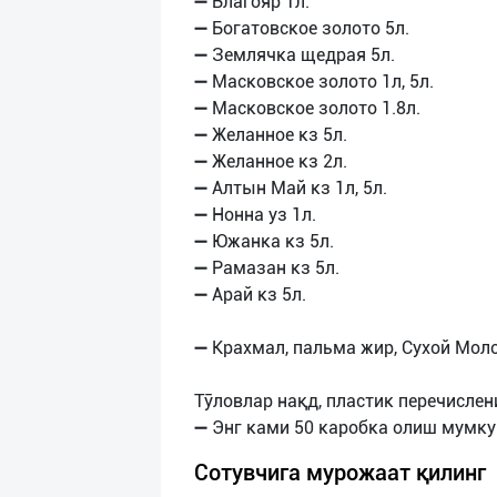
➖ Благояр 1л.
➖ Богатовское золото 5л.
➖ Землячка щедрая 5л.
➖ Масковское золото 1л, 5л.
➖ Масковское золото 1.8л.
➖ Желанное кз 5л.
➖ Желанное кз 2л.
➖ Алтын Май кз 1л, 5л.
➖ Нонна уз 1л.
➖ Южанка кз 5л.
➖ Рамазан кз 5л.
➖ Арай кз 5л.
➖ Крахмал, пальма жир, Сухой Моло
Тӯловлар нақд, пластик перечисле
Сотувчига мурожаат қилинг