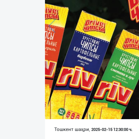
Язык
Личные
данные
Новости
2
Чаты
История
реферальных
переходов
Условия
использования
FAQ
Тошкент шаҳри,
2025-02-15 12:30:00 ч.
О