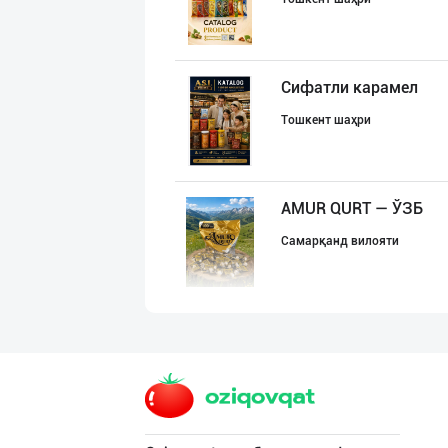
Сифатли карамел
Тошкент шаҳри
AMUR QURT — ЎЗБ
Самарқанд вилояти
Семичкани сифат
Тошкент шаҳри