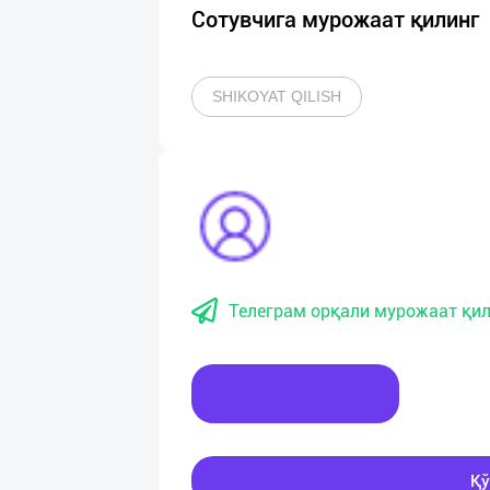
Сотувчига мурожаат қилинг
SHIKOYAT QILISH
Телеграм орқали мурожаат қил
Хабар ёзинг
Қў