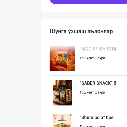
Шунга ўхшаш эълонлар
"MDD SPICY STRI
Тошкент шаҳри
"SABER SNACK" б
Тошкент шаҳри
"Shum bola” бре
Тошкент шаҳри