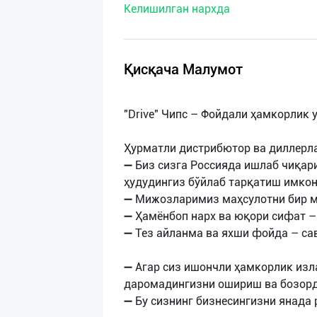
Келишилган нархда
нас
Техническая
поддержка
Қисқача Малумот
Поделиться
"Drive" Чипс – Фойдали ҳамкорлик 
приложением
Ҳурматли дистрибютор ва диллерла
Выход
➖ Биз сизга Россияда ишлаб чиқари
о
ҳудудингиз бўйлаб тарқатиш имко
➖ Мижозларимиз маҳсулотни бир ма
➖ Ҳамёнбоп нарх ва юқори сифат – 
➖ Тез айланма ва яхши фойда – са
➖ Aгар сиз ишончли ҳамкорлик изла
даромадингизни ошириш ва бозорд