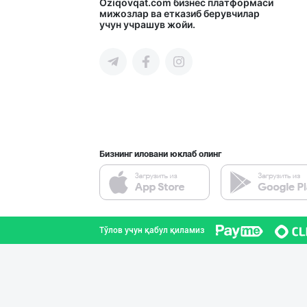
"SuxoGrand" бре
Oziqovqat.com
бизнес платформаси
мижозлар ва етказиб берувчилар
учун учрашув жойи.
Самарқанд вилояти
Диққат! Дилерла
Тошкент шаҳри
Бизнинг иловани юклаб олинг
"YILIMI" бренди
Тошкент вилояти
Тўлов учун қабул қиламиз
Ҳурматли ҳамюрт
Тошкент шаҳри