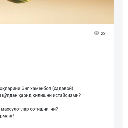
22
қоқларини Энг хаменбоп (хадавой)
и қўлдан ҳарид қилишни истайсизми?
 маҳсулотлар сотишни-чи?
рманг!