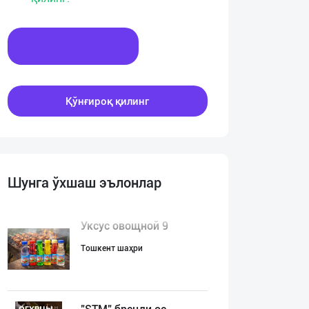
Хабар ёзинг
Қўнғироқ қилинг
Шунга ўхшаш эълонлар
Уксус овощной 9
Тошкент шаҳри