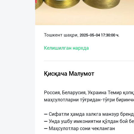
О
нас
Техническая
Тошкент шаҳри,
2025-05-04 17:30:00 ч.
поддержка
Келишилган нархда
Поделиться
приложением
Қисқача Малумот
Выход
о
Россия, Беларусия, Украина Темир қоп
маҳсулотларни тўғридан-тўғри биринч
➖ Сифатли ҳамда халкга манзур бренд
➖ Унда ушбу имкониятни қўлдан бой бе