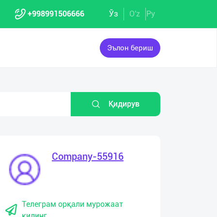
+998991506666
Ўз
O'z
Ру
Эълон бериш
Қидирув
Company-55916
Телеграм орқали мурожаат
қилинг.