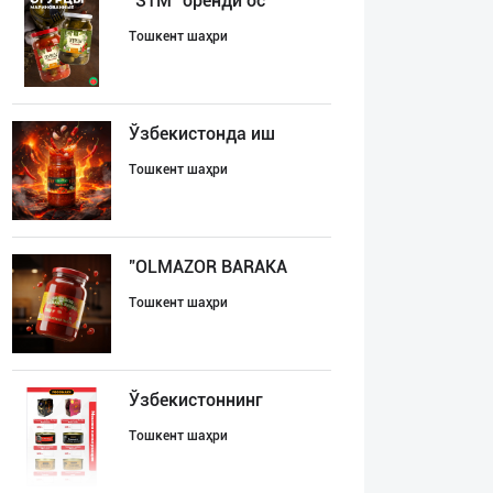
"STM" бренди ос
Тошкент шаҳри
Ўзбекистонда иш
Тошкент шаҳри
"OLMAZOR BARAKA
Тошкент шаҳри
Ўзбекистоннинг
Тошкент шаҳри