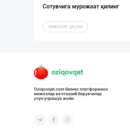
Сотувчига мурожаат қилинг
SHIKOYAT QILISH
Oziqovqat.com
бизнес платформаси
мижозлар ва етказиб берувчилар
учун учрашув жойи.