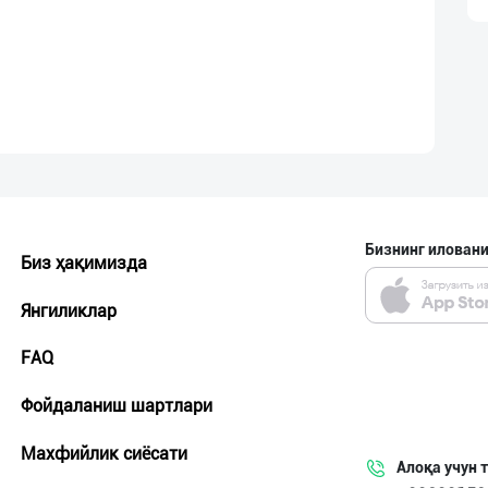
Бизнинг иловани
Биз ҳақимизда
Янгиликлар
FAQ
Фойдаланиш шартлари
Махфийлик сиёсати
Алоқа учун 