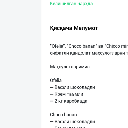
Келишилган нархда
нас
Техническая
поддержка
Қисқача Малумот
Поделиться
"Ofelia", "Choco banan" ва "Chicco 
приложением
сифатли қандолат маҳсулотларни 
Выход
Маҳсулотларимиз:
о
Ofelia
➖ Вафли шоколадли
➖ Крем таъмли
➖ 2 кг каробкада
Choco banan
➖ Вафли шоколадли