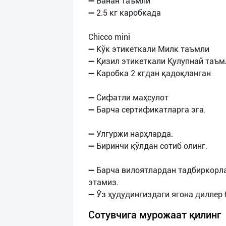
➖ Банан таъмли
➖ 2.5 кг каробкада
Chicco mini
➖ Кўк этикеткали Милк таъмли
➖ Қизил этикеткали Қулупнай таъм
➖ Каробка 2 кгдан қадоқланган
➖ Сифатли маҳсулот
➖ Барча сертификатларга эга.
➖ Улгуржи нарҳларда.
➖ Биринчи қўлдан сотиб олинг.
➖ Барча вилоятлардан тадбиркорл
этамиз.
Сотувчига мурожаат қилинг