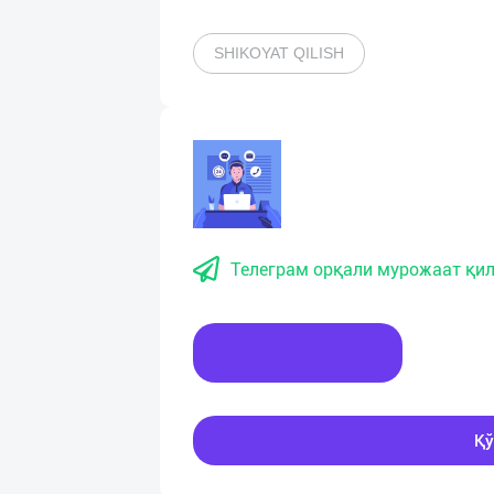
SHIKOYAT QILISH
Телеграм орқали мурожаат қил
Хабар ёзинг
Қў