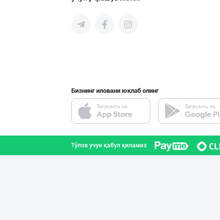
"Sladkiy marmel
Тошкент шаҳри
Бизнинг иловани юклаб олинг
"Нур Асал" брен
Тошкент шаҳри
Тўлов учун қабул қиламиз
"FEYA GROUP COM
Андижон вилояти
Шоколад мавсуми