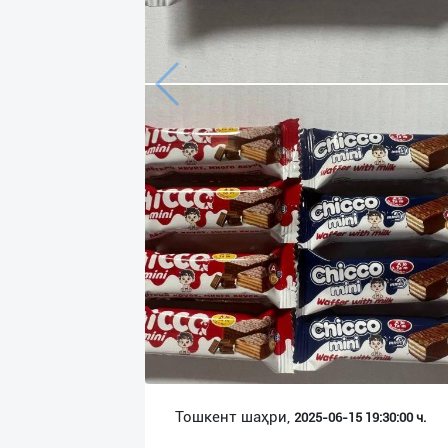
Язык
Личные
данные
Новости
2
Чаты
История
реферальных
переходов
Условия
использования
FAQ
Тошкент шаҳри,
2025-06-15 19:30:00 ч.
О