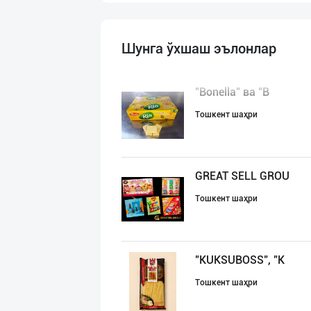
Шунга ўхшаш эълонлар
"Bonella" ва "B
Тошкент шаҳри
GREAT SELL GROU
Тошкент шаҳри
"KUKSUBOSS", "К
Тошкент шаҳри