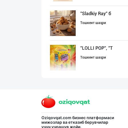
"Sladkiy Ray" б
Тошкент шаҳри
"LOLLI POP", "T
Тошкент шаҳри
ДУНЁНИНГ ЭНГ ЯХ
Тошкент шаҳри
"Bonella" ва "B
Oziqovqat.com
бизнес платформаси
мижозлар ва етказиб берувчилар
учун учрашув жойи.
Тошкент шаҳри