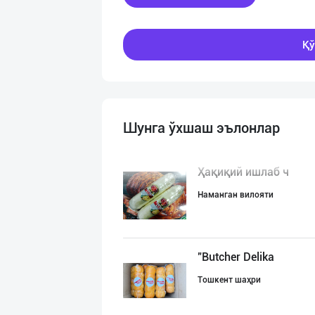
Қў
Шунга ўхшаш эълонлар
Ҳақиқий ишлаб ч
Наманган вилояти
"Butcher Delika
Тошкент шаҳри