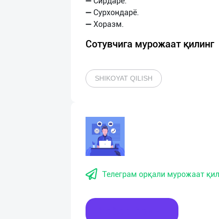
➖ Сирдарё.
➖ Сурхондарё.
Сотувчига мурожаат қилинг
SHIKOYAT QILISH
Телеграм орқали мурожаат қил
Хабар ёзинг