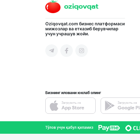
JERKY DELMARK —
Oziqovqat.com
бизнес платформаси
мижозлар ва етказиб берувчилар
учун учрашув жойи.
Тошкент шаҳри
Музлатилган мол
Тошкент шаҳри
Бизнинг иловани юклаб олинг
Индейка гўшти с
Тошкент шаҳри
Тўлов учун қабул қиламиз
"SHARQ" колбаса