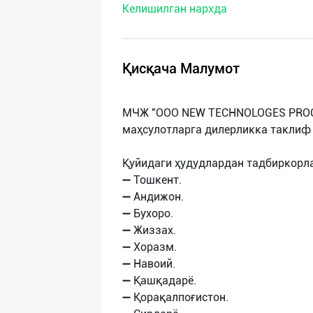
Келишилган нархда
нас
Техническая
поддержка
Қисқача Малумот
Поделиться
МЧЖ "ООО NEW TECHNOLOGES PROCU
приложением
маҳсулотларга дилерликка таклиф 
Выход
Қуйидаги ҳудудлардан тадбиркорл
о
➖ Тошкент.
➖ Андижон.
➖ Бухоро.
➖ Жиззах.
➖ Хоразм.
➖ Навоий.
➖ Қашқадарё.
➖ Қорақалпоғистон.