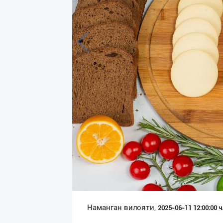
Язык
Личные
данные
Новости
2
Чаты
История
реферальных
переходов
Условия
использования
FAQ
Наманган вилояти,
2025-06-11 12:00:00 ч
О