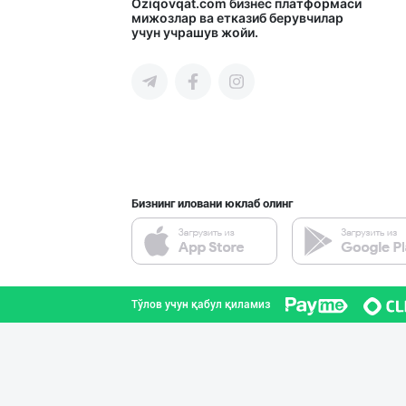
INTER ROHAT — Ҳ
Oziqovqat.com
бизнес платформаси
мижозлар ва етказиб берувчилар
учун учрашув жойи.
Тошкент шаҳри
DIVO ZAMZAM WAT
Фарғона вилояти
Бизнинг иловани юклаб олинг
Ичимлик бизнеси
Тошкент шаҳри
Тўлов учун қабул қиламиз
"Behkhosh" — Эр
Тошкент шаҳри