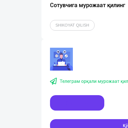
Сотувчига мурожаат қилинг
SHIKOYAT QILISH
Телеграм орқали мурожаат қил
Хабар ёзинг
Қў