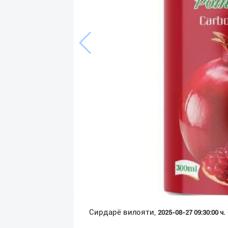
Язык
Личные
данные
Новости
2
Чаты
История
реферальных
переходов
Условия
использования
FAQ
Сирдарё вилояти,
2025-08-27 09:30:00 ч.
О