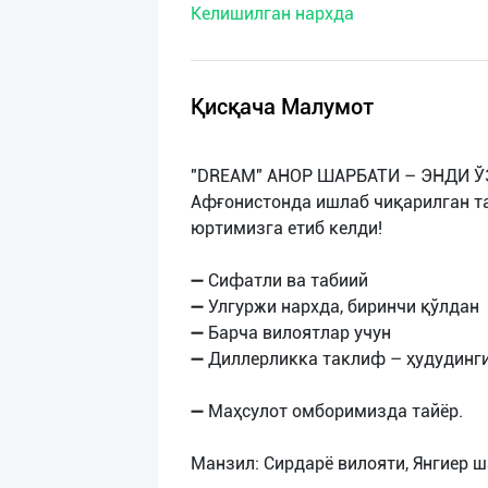
Келишилган нархда
нас
Техническая
поддержка
Қисқача Малумот
Поделиться
"DREAM" АНОР ШАРБАТИ – ЭНДИ 
приложением
Афғонистонда ишлаб чиқарилган т
юртимизга етиб келди!
Выход
о
➖ Сифатли ва табиий
➖ Улгуржи нархда, биринчи қўлдан
➖ Барча вилоятлар учун
➖ Диллерликка таклиф – ҳудудинги
➖ Маҳсулот омборимизда тайёр.