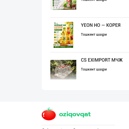
YEON HO — КОРЕЯ
Тошкент шаҳри
CS EXIMPORT МЧЖ
Тошкент шаҳри
Ичимлик бизнеси
Тошкент шаҳри