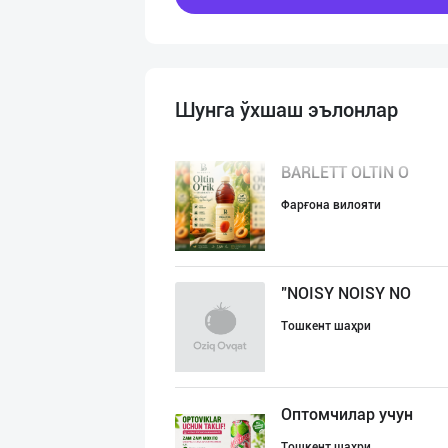
Шунга ўхшаш эълонлар
BARLETT OLTIN O
Фарғона вилояти
"NOISY NOISY NO
Тошкент шаҳри
Оптомчилар учун
Тошкент шаҳри