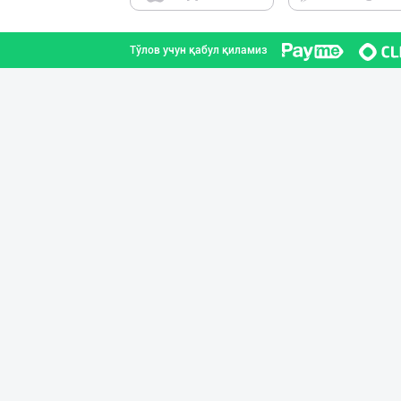
Тўлов учун қабул қиламиз
DIVO ZAMZAM WAT
Фарғона вилояти
"NOV LIMONADLAR
Тошкент шаҳри
Оптомчилар учун
Тошкент шаҳри