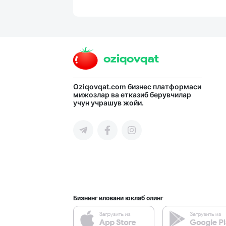
Янги бренд — ян
Наманган вилояти
"Behkhosh" — Эр
Oziqovqat.com
бизнес платформаси
мижозлар ва етказиб берувчилар
учун учрашув жойи.
Тошкент шаҳри
"Апельсин" брен
Тошкент шаҳри
Бизнинг иловани юклаб олинг
Миллий маҳсулот
Тошкент шаҳри