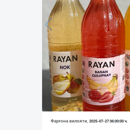
Язык
Личные
данные
Новости
2
Чаты
История
реферальных
переходов
Условия
использования
FAQ
Фарғона вилояти,
2025-07-27 06:00:00 ч.
О