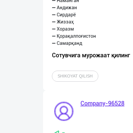
➖ Наманган
➖ Андижан
➖ Сирдарё
➖ Жиззаҳ
➖ Хоразм
➖ Қорақалпоғистон
Сотувчига мурожаат қилинг
SHIKOYAT QILISH
Company-96528