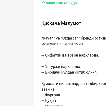
Келишилган нархда
нас
Техническая
поддержка
Қисқача Малумот
Поделиться
“Rayan” va “Uzgarden” бренди ости
приложением
маҳсулотлари сотамиз.
Выход
➖ Сифатли ва арзон нархларда.
о
➖ Улгуржи нархларда.
➖ Биринчи қўлдан сотиб олинг.
Қуйидаги вилоятлардан тадбиркор
этамиз.
➖ Фарғона
➖ Қўқон