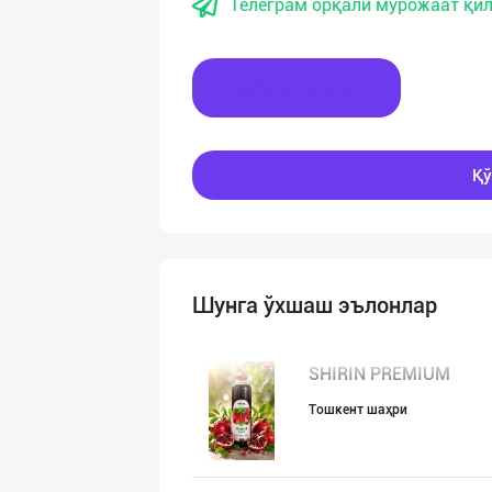
Телеграм орқали мурожаат қил
Хабар ёзинг
Қў
Шунга ўхшаш эълонлар
SHIRIN PREMIUM
Тошкент шаҳри