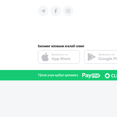
"Щедрость приро
Тошкент шаҳри
Бизнинг иловани юклаб олинг
"Mega Semichka"
Тошкент шаҳри
Тўлов учун қабул қиламиз
МЧЖ "Integral I
Тошкент шаҳри
Пальма ёғи, Кок