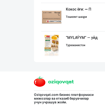
Кокос ёғи: ➖ П
Тошкент шаҳри
"MYLAÝYM" — уйд
Туркманистон
Ёғ сотаман. 1-қ
Тошкент шаҳри
"Щедрость приро
Oziqovqat.com
бизнес платформаси
мижозлар ва етказиб берувчилар
учун учрашув жойи.
Тошкент шаҳри