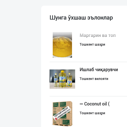
Шунга ўхшаш эълонлар
Маргарин ва топ
Тошкент шаҳри
Ишлаб чиқарувчи
Тошкент вилояти
➖ Coconut oil (
Тошкент шаҳри