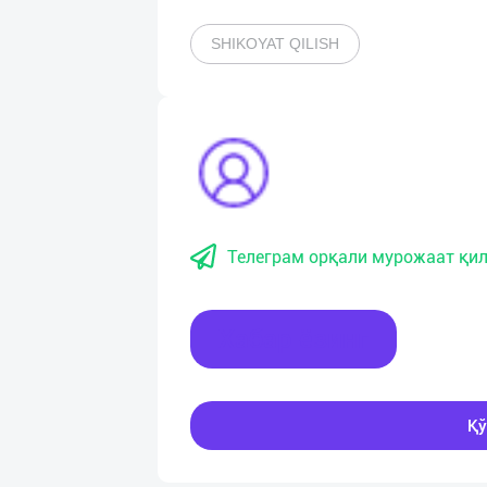
SHIKOYAT QILISH
Телеграм орқали мурожаат қил
Хабар ёзинг
Қў