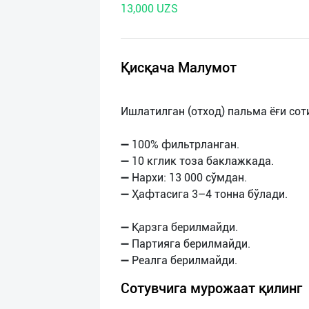
13,000 UZS
нас
Техническая
поддержка
Қисқача Малумот
Поделиться
Ишлатилган (отход) пальма ёғи сот
приложением
➖ 100% фильтрланган.
Выход
➖ 10 кглик тоза баклажкада.
о
➖ Нархи: 13 000 сўмдан.
➖ Ҳафтасига 3–4 тонна бўлади.
➖ Қарзга берилмайди.
➖ Партияга берилмайди.
Сотувчига мурожаат қилинг