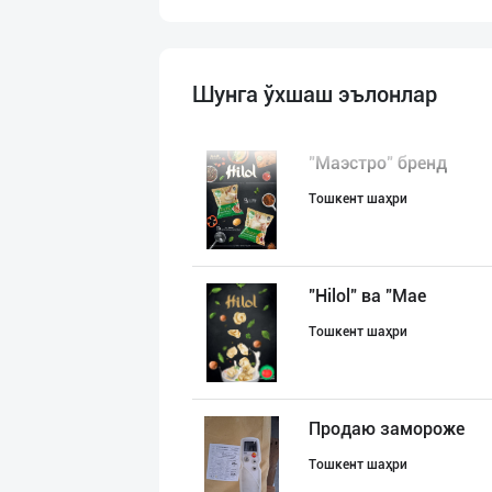
Шунга ўхшаш эълонлар
"Маэстро" бренд
Тошкент шаҳри
"Hilol" ва "Mae
Тошкент шаҳри
Продаю замороже
Тошкент шаҳри