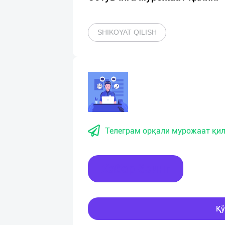
SHIKOYAT QILISH
Телеграм орқали мурожаат қил
Хабар ёзинг
Қў