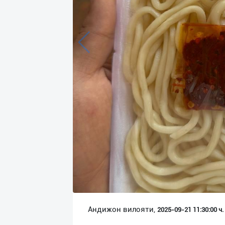
Язык
Личные
данные
Новости
2
Чаты
История
реферальных
переходов
Условия
использования
FAQ
Андижон вилояти,
2025-09-21 11:30:00 ч.
О