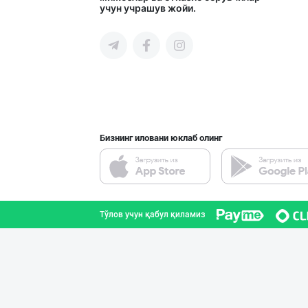
учун учрашув жойи.
Тошкент шаҳри
"Ice Milk” музқ
Самарқанд вилояти
Бизнинг иловани юклаб олинг
Продаю замороже
Тошкент шаҳри
Тўлов учун қабул қиламиз
Продам замороже
Тошкент шаҳри