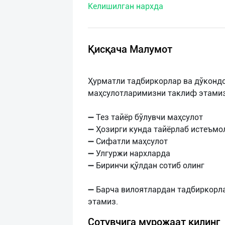
Келишилган нархда
нас
Техническая
поддержка
Қисқача Малумот
Поделиться
Ҳурматли тадбиркорлар ва дўкондо
приложением
маҳсулотларимизни таклиф этамиз
Выход
➖ Тез тайёр бўлувчи маҳсулот
о
➖ Ҳозирги кунда тайёрлаб истеъмо
➖ Сифатли маҳсулот
➖ Улгуржи нархларда
➖ Биринчи қўлдан сотиб олинг
➖ Барча вилоятлардан тадбиркорл
Сотувчига мурожаат қилинг