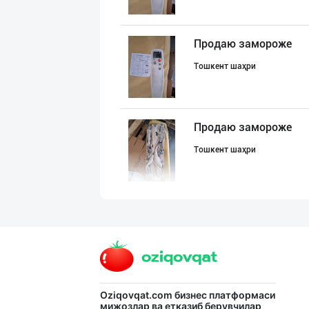
Продаю замороже
Тошкент шаҳри
Продаю замороже
Тошкент шаҳри
"MMM SUBH корхо
Андижон вилояти
SODIQ SAVDO ICE
Oziqovqat.com
бизнес платформаси
мижозлар ва етказиб берувчилар