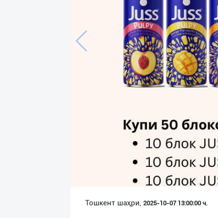
Язык
Личные
данные
Новости
2
Чаты
История
реферальных
переходов
Условия
использования
FAQ
Тошкент шаҳри,
2025-10-07 13:00:00 ч.
О