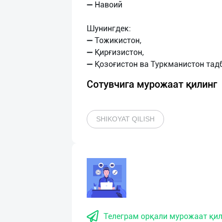
➖ Навоий
Шунингдек:
➖ Тожикистон,
➖ Қирғизистон,
Сотувчига мурожаат қилинг
SHIKOYAT QILISH
Телеграм орқали мурожаат қил