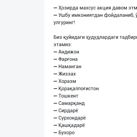
➖ Ҳозирда махсус акция давом этм
➖ Ушбу имкониятдан фойдаланиб, ў
улгуринг!
Биз қуйидаги ҳудудлардаги тадби
этамиз:
➖ Андижон
➖ Фарғона
➖ Наманган
➖ Жиззах
➖ Хоразм
➖ Қорақалпоғистон
➖ Тошкент
➖ Самарқанд
➖ Сирдарё
➖ Сурхондарё
➖ Қашқадарё
➖ Бухоро