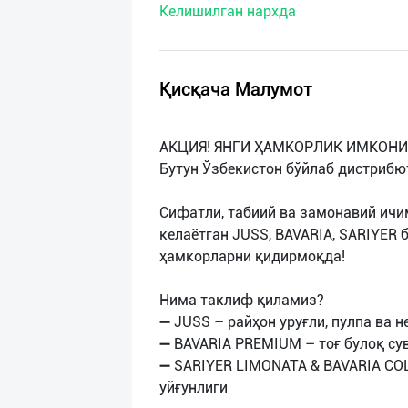
Келишилган нархда
нас
Техническая
поддержка
Қисқача Малумот
Поделиться
АКЦИЯ! ЯНГИ ҲАМКОРЛИК ИМКОНИ
приложением
Бутун Ўзбекистон бўйлаб дистрибю
Выход
Сифатли, табиий ва замонавий ичи
о
келаётган JUSS, BAVARIA, SARIYER 
ҳамкорларни қидирмоқда!
Нима таклиф қиламиз?
➖ JUSS – райҳон уруғли, пулпа ва 
➖ BAVARIA PREMIUM – тоғ булоқ су
➖ SARIYER LIMONATA & BAVARIA COL
уйғунлиги