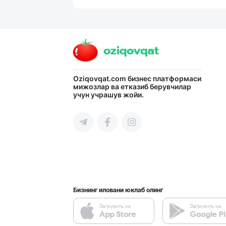
SHIRIN PREMIUM
Тошкент шаҳри
Ичимлик бизнеси
Oziqovqat.com
бизнес платформаси
мижозлар ва етказиб берувчилар
учун учрашув жойи.
Тошкент шаҳри
"NOV LIMONADLAR
Тошкент шаҳри
Бизнинг иловани юклаб олинг
Янги “MK” бренд
Тошкент шаҳри