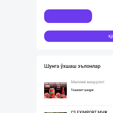
Хабар ёзинг
Қў
Шунга ўхшаш эълонлар
Миллий маҳсулот
Тошкент шаҳри
CS EXIMPORT МЧЖ