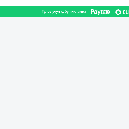
Тўлов учун қабул қиламиз
BARLETT OLTIN O
Фарғона вилояти
YEON HO — КОРЕЯ
Тошкент шаҳри
Янги бренд — ян
Наманган вилояти
"Behkhosh" — Эр