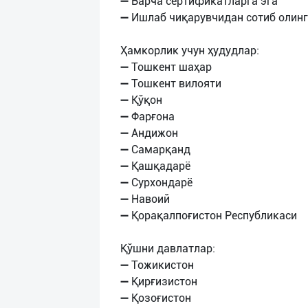
➖ Барча сертификатларга эга
➖ Ишлаб чиқарувчидан сотиб олинг
Ҳамкорлик учун ҳудудлар:
➖ Тошкент шаҳар
➖ Тошкент вилояти
➖ Қўқон
➖ Фарғона
➖ Андижон
➖ Самарқанд
➖ Қашқадарё
➖ Сурхондарё
➖ Навоий
➖ Қорақалпоғистон Республикаси
Қўшни давлатлар:
➖ Тожикистон
➖ Қирғизистон
➖ Қозоғистон