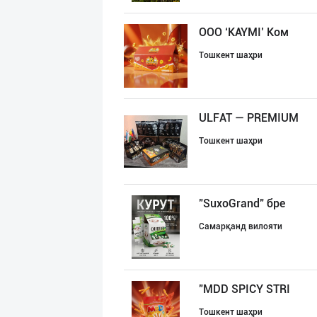
ООО ‘KAYMI’ Ком
Тошкент шаҳри
ULFAT — PREMIUM
Тошкент шаҳри
"SuxoGrand" бре
Самарқанд вилояти
"MDD SPICY STRI
Тошкент шаҳри