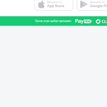
Тошкент шаҳри
Тўлов учун қабул қиламиз
“BonUz” бренди
Тошкент шаҳри
Диққат! Дилерла
Тошкент шаҳри
CHOCO CHIPS — Ч
Фарғона вилояти