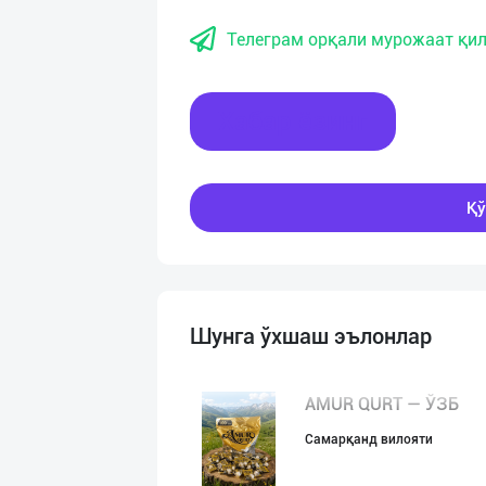
Телеграм орқали мурожаат қил
Хабар ёзинг
Қў
Шунга ўхшаш эълонлар
AMUR QURT — ЎЗБ
Самарқанд вилояти