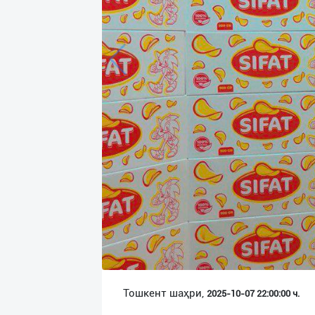
Язык
Личные
данные
Новости
2
Чаты
История
реферальных
переходов
Условия
использования
FAQ
Тошкент шаҳри,
2025-10-07 22:00:00 ч.
О