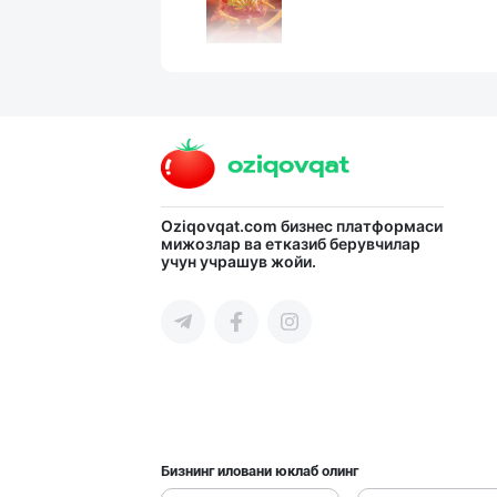
"SEZAM-EKO" кор
Андижон вилояти
"JEK FOOD" корх
Oziqovqat.com
бизнес платформаси
мижозлар ва етказиб берувчилар
учун учрашув жойи.
Тошкент шаҳри
Ҳурматли тадбир
Самарқанд вилояти
Бизнинг иловани юклаб олинг
"Shum bola” бре