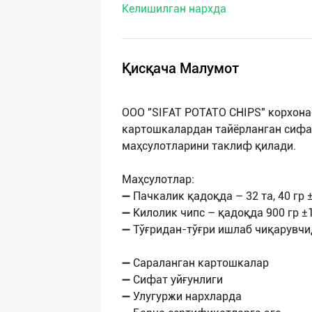
Келишилган нархда
нас
Техническая
поддержка
Қисқача Малумот
Поделиться
OOO "SIFAT POTATO CHIPS" корхона
приложением
картошкалардан тайёрланган сифат
маҳсулотларини таклиф қилади.
Выход
о
Маҳсулотлар:
➖ Пачкалик қадоқда – 32 та, 40 гр 
➖ Килолик чипс – қадоқда 900 гр ±
➖ Тўғридан-тўғри ишлаб чиқарувч
➖ Сараланган картошкалар
➖ Сифат уйғунлиги
➖ Улугуржи нархларда