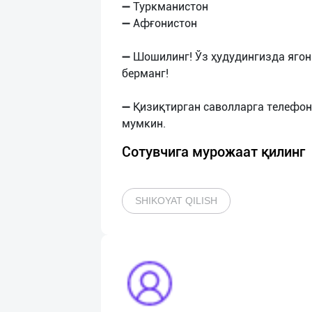
➖ Туркманистон
➖ Афғонистон
➖ Шошилинг! Ўз ҳудудингизда ягон
берманг!
➖ Қизиқтирган саволларга телефон
Сотувчига мурожаат қилинг
SHIKOYAT QILISH