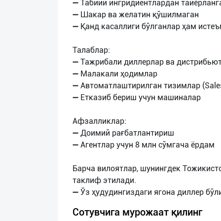
➖ Табиий ингридиентлардан тайёрланг
➖ Шакар ва желатин қўшилмаган
➖ Қанд касаллиги бўлганлар ҳам исте
Талаблар:
➖ Тажрибали диллерлар ва дистрибью
➖ Малакали ҳодимлар
➖ Автоматлаштирилган тизимлар (Sales
➖ Етказиб бериш учун машиналар
Афзалликлар:
➖ Доимий рағбатлантириш
➖ Агентлар учун 8 млн сўмгача ёрдам
Барча вилоятлар, шунингдек Тожикист
таклиф этилади.
Сотувчига мурожаат қилинг