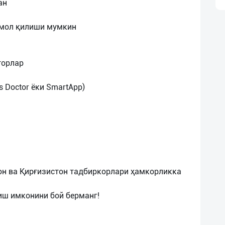
ан
ъмол қилиши мумкин
торлар
 Doctor ёки SmartApp)
он ва Қирғизистон тадбиркорлари ҳамкорликка