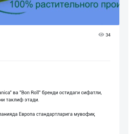
34
nica" ва "Bon Roll" бренди остидаги сифатли,
ни таклиф этади.
панияда Европа стандартларига мувофиқ