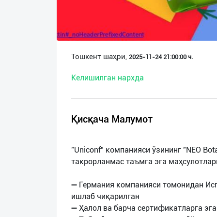
О
нас
Техническая
Тошкент шаҳри,
2025-11-24 21:00:00 ч.
поддержка
Келишилган нархда
Поделиться
приложением
Қисқача Малумот
Выход
о
"Uniconf" компанияси ўзининг "NEO Bota
такрорланмас таъмга эга маҳсулотлар
➖ Германия компанияси томонидан Ис
ишлаб чиқарилган
➖ Ҳалол ва барча сертификатларга эга