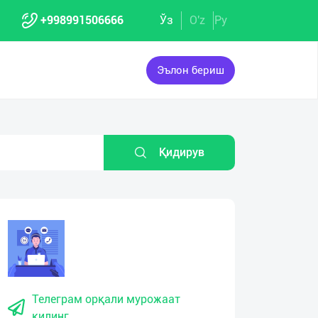
+998991506666
Ўз
O'z
Ру
Эълон бериш
Қидирув
Телеграм орқали мурожаат
қилинг.