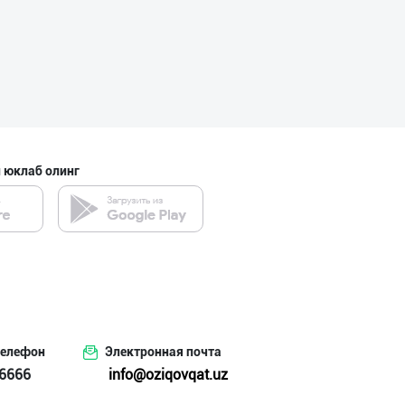
“Marvellous swe
Тошкент шаҳри
 юклаб олинг
"Hassons" – Ўзб
Тошкент шаҳри
"Bonella" ва "B
Тошкент шаҳри
телефон
Электронная почта
6666
info@oziqovqat.uz
GREAT SELL GROU