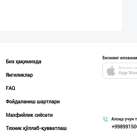
Бизнинг иловани
Биз ҳақимизда
Янгиликлар
FAQ
Фойдаланиш шартлари
Махфийлик сиёсати
Алоқа учун 
+99899150
Техник қўллаб-қувватлаш