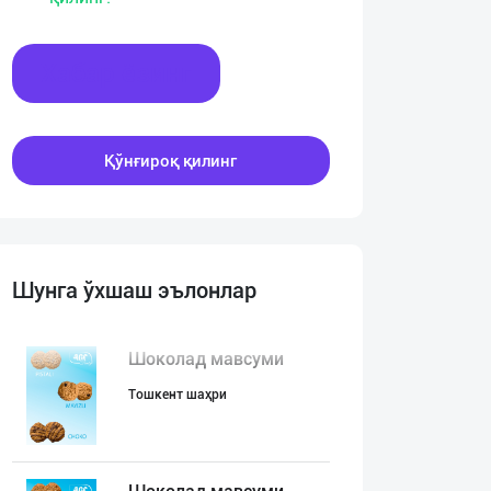
Хабар ёзинг
Қўнғироқ қилинг
Шунга ўхшаш эълонлар
Шоколад мавсуми
Тошкент шаҳри