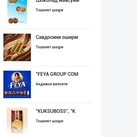
Шоколад мавсуми
Тошкент шаҳри
Савдосини оширм
Тошкент шаҳри
"FEYA GROUP COM
Андижон вилояти
"KUKSUBOSS", "К
Тошкент шаҳри