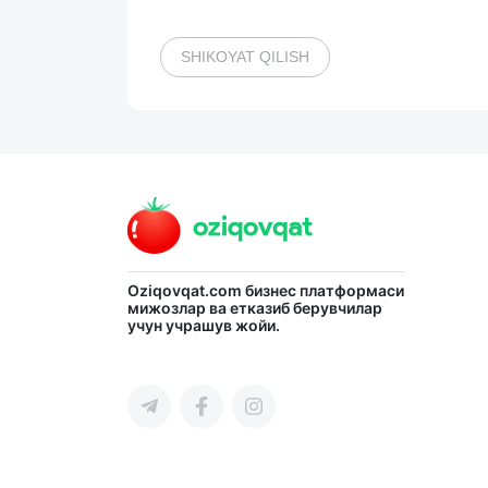
SHIKOYAT QILISH
Oziqovqat.com
бизнес платформаси
мижозлар ва етказиб берувчилар
учун учрашув жойи.