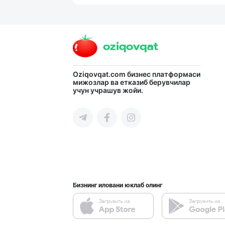
"MYLAÝYM" — уйд
Туркманистон
"Mega Semichka"
Oziqovqat.com
бизнес платформаси
мижозлар ва етказиб берувчилар
учун учрашув жойи.
Тошкент шаҳри
"Щедрость приро
Тошкент шаҳри
Бизнинг иловани юклаб олинг
Маргарин ва топ
Тошкент шаҳри