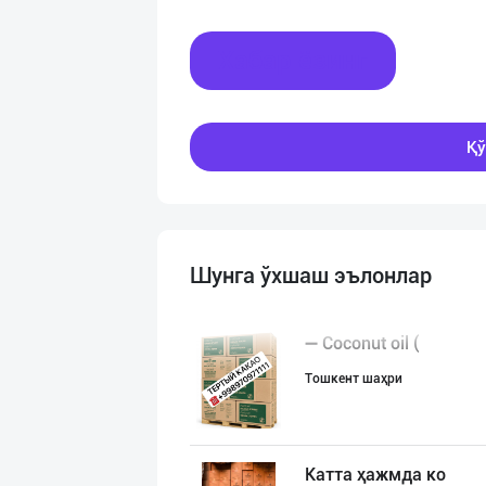
Хабар ёзинг
Қў
Шунга ўхшаш эълонлар
➖ Coconut oil (
Тошкент шаҳри
Катта ҳажмда ко