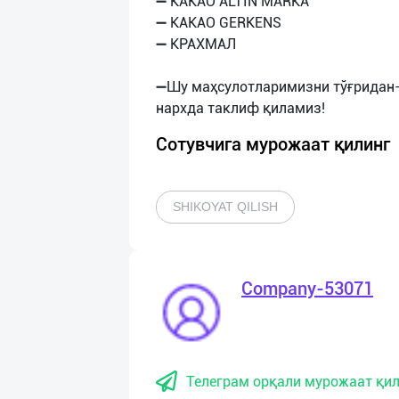
➖ КАКАО ALTIN MARKA
➖ KAKAO GERKENS
➖ КРАХМАЛ
➖Шу маҳсулотларимизни тўғридан-
Сотувчига мурожаат қилинг
SHIKOYAT QILISH
Company-53071
Телеграм орқали мурожаат қил