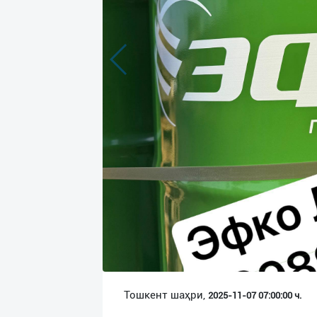
Язык
Личные
данные
Новости
2
Чаты
История
реферальных
переходов
Условия
использования
FAQ
Тошкент шаҳри,
2025-11-07 07:00:00 ч.
О