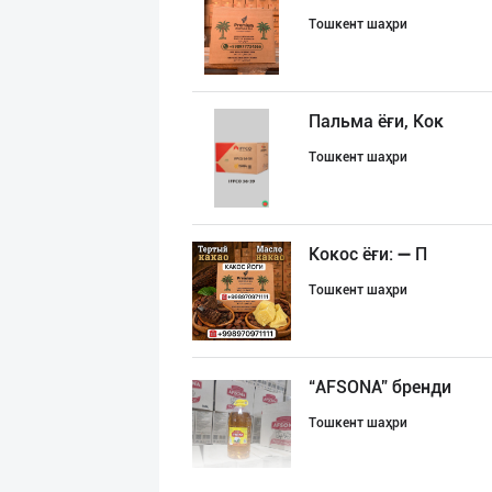
Тошкент шаҳри
Пальма ёғи, Кок
Тошкент шаҳри
Кокос ёғи: ➖ П
Тошкент шаҳри
“AFSONA” бренди
Тошкент шаҳри