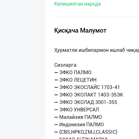
Келишилган нархда
нас
Техническая
поддержка
Қисқача Малумот
Поделиться
Ҳурматли ишбилармон ишлаб чиқар
приложением
Сизларга:
Выход
➖ ЭФКО ПАЛМО
о
➖ ЭФКО ЛЕЦЕТИН
➖ ЭФКО ЭКОСЛАЙС 1703-41
➖ ЭФКО ЭКОЛАКТ 1403-35ЭК
➖ ЭФКО ЭКОЛАД 3001-35S
➖ ЭФКО УНВЕРСАЛ
➖ Малайзия ПАЛМО
➖ Индонезия ПАЛМО
➖ (CBS,HPKO,ZMJ,CLASSIC)