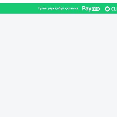
Тўлов учун қабул қиламиз
Сифатли Кокос в
Тошкент шаҳри
Ишлаб чиқарувчи
Тошкент вилояти
Ишлаб чиқараётг
Тошкент шаҳри
Музқаймоқчи ака