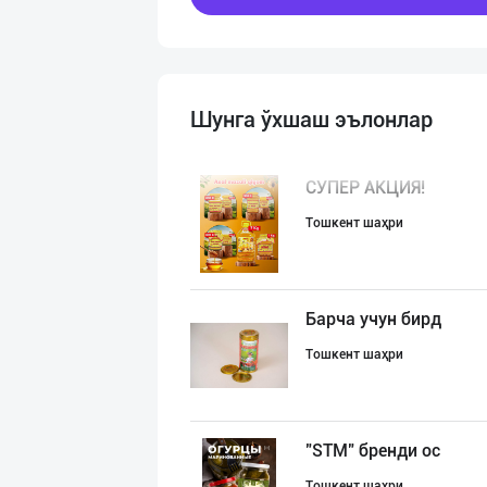
Шунга ўхшаш эълонлар
СУПEР АКЦИЯ!
Тошкент шаҳри
Барча учун бирд
Тошкент шаҳри
"STM" бренди ос
Тошкент шаҳри