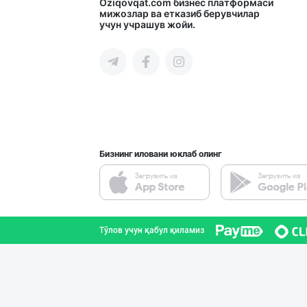
Узум барги сота
Oziqovqat.com
бизнес платформаси
мижозлар ва етказиб берувчилар
учун учрашув жойи.
Тошкент шаҳри
Бозорда талаб ю
Тошкент шаҳри
Бизнинг иловани юклаб олинг
Уксус овощной 9
Тошкент шаҳри
Тўлов учун қабул қиламиз
Ўзбекистонда иш
Тошкент шаҳри