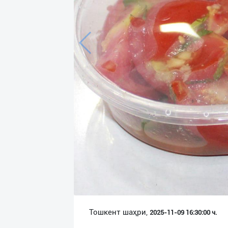
Язык
Личные
данные
Новости
2
Чаты
История
реферальных
переходов
Условия
использования
FAQ
Тошкент шаҳри,
2025-11-09 16:30:00 ч.
О