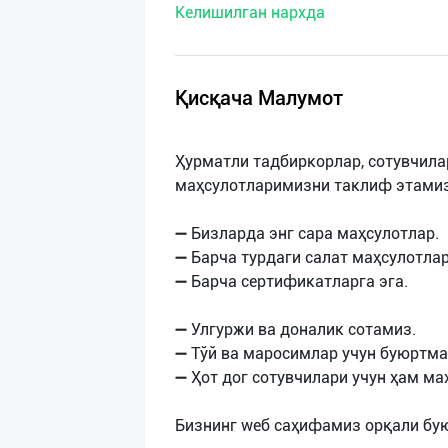
Келишилган нархда
нас
Техническая
поддержка
Қисқача Малумот
Поделиться
Ҳурматли тадбиркорлар, сотувчила
приложением
маҳсулотларимизни таклиф этамиз
Выход
➖ Бизларда энг сара маҳсулотлар.
о
➖ Барча турдаги салат маҳсулотла
➖ Барча сертификатларга эга.
➖ Улгуржи ва доналик сотамиз.
➖ Тўй ва маросимлар учун буюртма
➖ Ҳот дог сотувчилари учун ҳам м