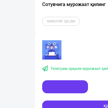
Сотувчига мурожаат қилинг
SHIKOYAT QILISH
Телеграм орқали мурожаат қил
Хабар ёзинг
Қў