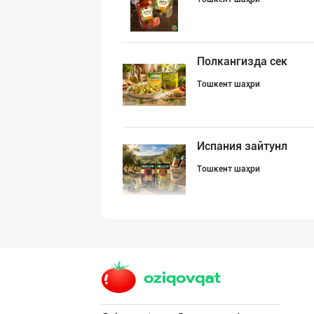
Полкангизда сек
Тошкент шаҳри
Испания зайтунл
Тошкент шаҳри
OLMAZOR BARAKA
Тошкент шаҳри