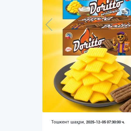
Язык
Личные
данные
Новости
2
Чаты
История
реферальных
переходов
Условия
использования
FAQ
Тошкент шаҳри,
2025-12-05 07:30:00 ч.
О