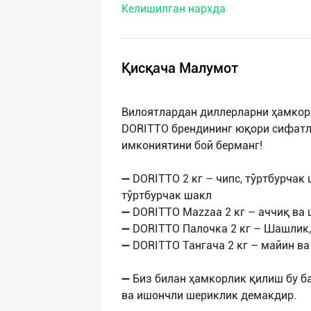
Келишилган нархда
нас
Техническая
поддержка
Қисқача Малумот
Поделиться
Вилоятлардан диллерларни ҳамкор
приложением
DORITTO брендининг юқори сифатл
имкониятини бой берманг!
Выход
о
➖ DORITTO 2 кг – чипс, тўртбурчак
тўртбурчак шакл
➖ DORITTO Mazzaa 2 кг – аччиқ ва 
➖ DORITTO Палочка 2 кг – Шашлик
➖ DORITTO Тангача 2 кг – майин в
➖ Биз билан ҳамкорлик қилиш бу б
ва ишончли шериклик демакдир.