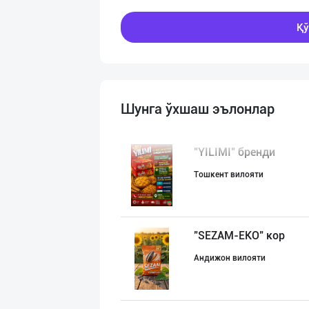
Қў
Шунга ўхшаш эълонлар
"YILIMI" бренди
Тошкент вилояти
"SEZAM-EKO" кор
Андижон вилояти