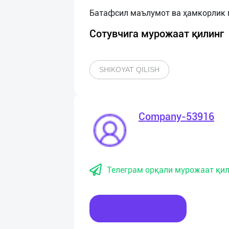
Сотувчига мурожаат қилинг
SHIKOYAT QILISH
Company-53916
Телеграм орқали мурожаат қил
Хабар ёзинг