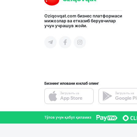
"JEK FOOD" корх
Oziqovqat.com
бизнес платформаси
мижозлар ва етказиб берувчилар
учун учрашув жойи.
Тошкент шаҳри
Ҳурматли тадбир
Самарқанд вилояти
Бизнинг иловани юклаб олинг
AMUR QURT — ЎЗБ
Самарқанд вилояти
Тўлов учун қабул қиламиз
Сифатли карамел
Тошкент шаҳри