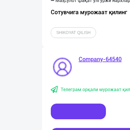
Сотувчига мурожаат қилинг
SHIKOYAT QILISH
Company-64540
Телеграм орқали мурожаат қил
Хабар ёзинг