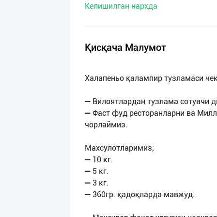
Келишилган нархда
нас
Техническая
поддержка
Қисқача Малумот
Поделиться
Халапеньо қалампир тузламаси че
приложением
➖ Вилоятлардан тузлама сотувчи 
Выход
➖ Фаст фуд ресторанларни ва Мил
о
чорлаймиз.
Махсулотларимиз;
➖ 10 кг.
➖ 5 кг.
➖ 3 кг.
➖ 360гр. қадоқларда мавжуд.