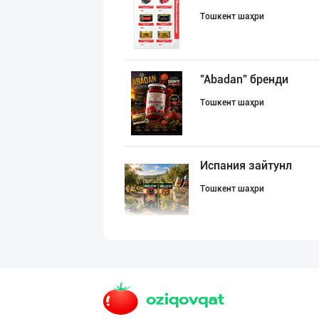
Тошкент шаҳри
"Abadan" бренди
Тошкент шаҳри
Испания зайтунл
Тошкент шаҳри
Энг Арзон Нархд
Тошкент шаҳри