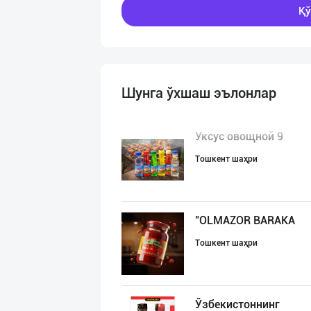
Қў
Шунга ўхшаш эълонлар
Уксус овощной 9
Тошкент шаҳри
"OLMAZOR BARAKA
Тошкент шаҳри
Ўзбекистоннинг