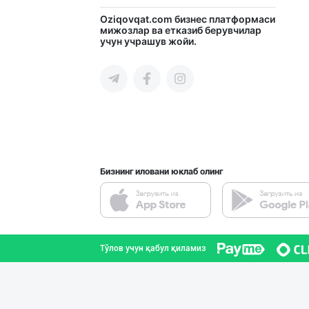
Сифатли жанду в
Oziqovqat.com
бизнес платформаси
мижозлар ва етказиб берувчилар
учун учрашув жойи.
Андижон вилояти
Ўзбекистонда иш
Тошкент шаҳри
Бизнинг иловани юклаб олинг
СУПEР АКЦИЯ!
Тошкент шаҳри
Тўлов учун қабул қиламиз
Полкангизда сек
Тошкент шаҳри